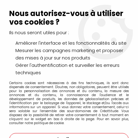
Livraison Mondial Relay offerte à partir de 99€ d'achats
(France, Belgique et Luxembourg)
Nous autorisez-vous à utiliser
Service client
Le Mans
02 43 43 95 56
ou par
mail
vos cookies ?
Ils nous seront utiles pour :
0
Améliorer l'interface et les fonctionnalités du site
Mesurer les campagnes marketing et proposer
Accueil
>
AÉROGRAPHIE & MODÉLISME
>
Peintures
>
des mises à jour sur nos produits
True Métallic Métal
>
Kits True Métallic Métal
>
SET 4 COULEURS
RUBY RED TRUE METTALIC METAL
Gérer l'authentification et surveiller les erreurs
techniques
Certains cookies sont nécessaires à des fins techniques, ils sont donc
dispensés de consentement. D'autres, non obligatoires, peuvent être utilisés
pour la personnalisation des annonces et du contenu, la mesure des
annonces et du contenu, la connaissance de l'audience et le
développement de produits, les données de géolocalisation précises et
l'identification par le balayage de l'appareil, le stockage et/ou l'accès aux
informations sur un appareil. Si vous donnez votre consentement, celui-ci
sera valable sur l’ensemble des sous-domaines de Créattitude. Vous
disposez de la possibilité de retirer votre consentement à tout moment en
cliquant sur le widget en bas à droite de la page. Pour en savoir plus,
consulter notre politique de cookie.