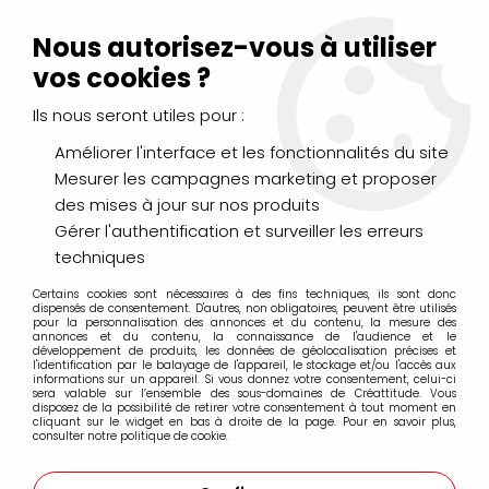
Livraison Mondial Relay offerte à partir de 99€ d'achats
(France, Belgique et Luxembourg)
Nous autorisez-vous à utiliser
Service client
Le Mans
02 43 43 95 56
ou par
mail
vos cookies ?
Ils nous seront utiles pour :
0
Améliorer l'interface et les fonctionnalités du site
Mesurer les campagnes marketing et proposer
Accueil
>
AÉROGRAPHIE & MODÉLISME
>
Peintures
>
des mises à jour sur nos produits
True Métallic Métal
>
Kits True Métallic Métal
>
SET 4 COULEURS
ANCIENT COPPER TRUE METTALIC METAL
Gérer l'authentification et surveiller les erreurs
techniques
Certains cookies sont nécessaires à des fins techniques, ils sont donc
dispensés de consentement. D'autres, non obligatoires, peuvent être utilisés
pour la personnalisation des annonces et du contenu, la mesure des
annonces et du contenu, la connaissance de l'audience et le
développement de produits, les données de géolocalisation précises et
l'identification par le balayage de l'appareil, le stockage et/ou l'accès aux
informations sur un appareil. Si vous donnez votre consentement, celui-ci
sera valable sur l’ensemble des sous-domaines de Créattitude. Vous
disposez de la possibilité de retirer votre consentement à tout moment en
cliquant sur le widget en bas à droite de la page. Pour en savoir plus,
consulter notre politique de cookie.