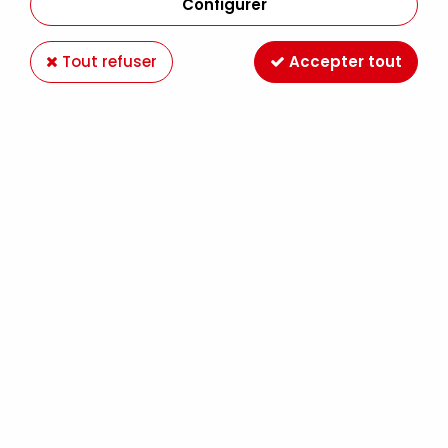
Configurer
Tout refuser
Accepter tout
VALLEJO
PREMIUM COLOR 077 CANDY RACING GREEN
60ML
5,90 €