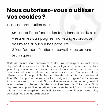
Livraison Mondial Relay offerte à partir de 99€ d'achats
(France, Belgique et Luxembourg)
Nous autorisez-vous à utiliser
Service client
Le Mans
02 43 43 95 56
ou par
mail
vos cookies ?
Ils nous seront utiles pour :
0
Améliorer l'interface et les fonctionnalités du site
Mesurer les campagnes marketing et proposer
Accueil
>
AÉROGRAPHIE & MODÉLISME
>
Peintures
>
des mises à jour sur nos produits
Premium Airbrush Color Vallejo 60ml
Gérer l'authentification et surveiller les erreurs
Premium Airbrush Color Vallejo 60ml
techniques
Certains cookies sont nécessaires à des fins techniques, ils sont donc
dispensés de consentement. D'autres, non obligatoires, peuvent être utilisés
pour la personnalisation des annonces et du contenu, la mesure des
annonces et du contenu, la connaissance de l'audience et le
développement de produits, les données de géolocalisation précises et
l'identification par le balayage de l'appareil, le stockage et/ou l'accès aux
informations sur un appareil. Si vous donnez votre consentement, celui-ci
FILTRER
sera valable sur l’ensemble des sous-domaines de Créattitude. Vous
disposez de la possibilité de retirer votre consentement à tout moment en
cliquant sur le widget en bas à droite de la page. Pour en savoir plus,
consulter notre politique de cookie.
27 articles sur
60