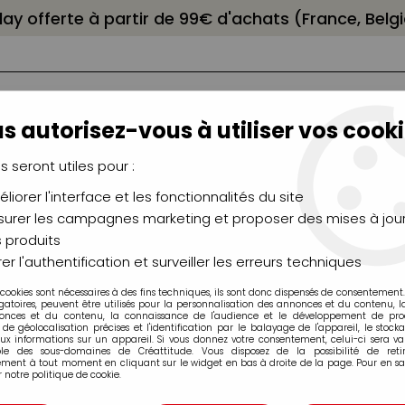
elay offerte à partir de 99€ d'achats (France, Bel
s autorisez-vous à utiliser vos cooki
us seront utiles pour :
liorer l'interface et les fonctionnalités du site
NCEAUX
CHÂSSIS
AÉROGRAPHIE
MODELAG
UTEAUX
CHEVALETS
MODÉLISME
MOULAG
urer les campagnes marketing et proposer des mises à jour
 produits
s
er l'authentification et surveiller les erreurs techniques
 cookies sont nécessaires à des fins techniques, ils sont donc dispensés de consentement. 
Diorama Accessoires
gatoires, peuvent être utilisés pour la personnalisation des annonces et du contenu, 
onces et du contenu, la connaissance de l'audience et le développement de produ
de géolocalisation précises et l'identification par le balayage de l'appareil, le stock
aux informations sur un appareil. Si vous donnez votre consentement, celui-ci sera va
ble des sous-domaines de Créattitude. Vous disposez de la possibilité de retir
ment à tout moment en cliquant sur le widget en bas à droite de la page. Pour en sav
 notre politique de cookie.