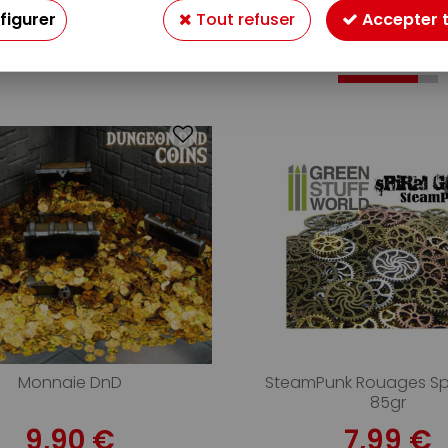
figurer
Tout refuser
Accepter 
27 articles sur
3
Monnaie DnD
SteamPunk Rouages Spi
85gr
9,90 €
7,99 €