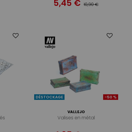
5,45 €
10,90 €
DÉSTOCKAGE
-50 %
VALLEJO
és
Valises en métal