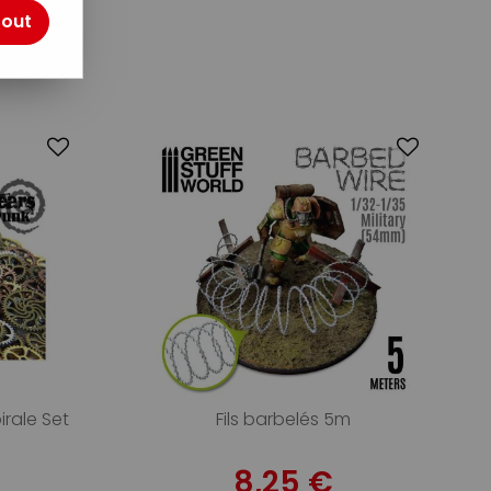
tout
4
rale Set
Fils barbelés 5m
8,25 €