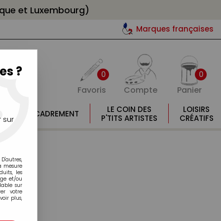
gique et Luxembourg)
Marques françaises
es ?
0
0
Favoris
Compte
Panier
E
LE COIN DES
LOISIRS
ENCADREMENT
E
P'TITS ARTISTES
CRÉATIFS
 sur
D'autres,
la mesure
its, les
age et/ou
lable sur
er votre
oir plus,