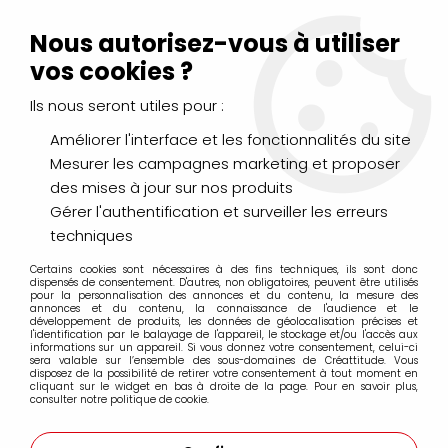
Livraison Mondial Relay offerte à partir de 99€ d'achats
(France, Belgique et Luxembourg)
Nous autorisez-vous à utiliser
Service client
Le Mans
02 43 43 95 56
ou par
mail
vos cookies ?
Ils nous seront utiles pour :
0
Améliorer l'interface et les fonctionnalités du site
Mesurer les campagnes marketing et proposer
Accueil
>
AÉROGRAPHIE & MODÉLISME
>
Peintures
>
des mises à jour sur nos produits
Peinture Shader AMMO by MIG
Gérer l'authentification et surveiller les erreurs
techniques
Peinture Shader AMMO by MIG
Certains cookies sont nécessaires à des fins techniques, ils sont donc
dispensés de consentement. D'autres, non obligatoires, peuvent être utilisés
pour la personnalisation des annonces et du contenu, la mesure des
annonces et du contenu, la connaissance de l'audience et le
développement de produits, les données de géolocalisation précises et
l'identification par le balayage de l'appareil, le stockage et/ou l'accès aux
informations sur un appareil. Si vous donnez votre consentement, celui-ci
FILTRER
sera valable sur l’ensemble des sous-domaines de Créattitude. Vous
disposez de la possibilité de retirer votre consentement à tout moment en
cliquant sur le widget en bas à droite de la page. Pour en savoir plus,
consulter notre politique de cookie.
Aucune correspondance trouvée