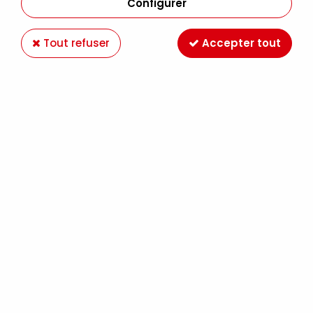
Configurer
Tout refuser
Accepter tout
Paiement en ligne 100%
Livraison en France et
sécurisé
Europe
Expédition Colissimo,
Retrait gratuit au
Mondial Relay France
magasin LE MANS