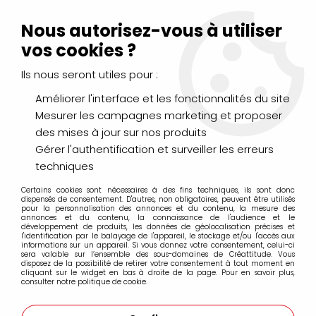
Livraison Mondial Relay offerte à partir de 99€ d'achats
(France, Belgique et Luxembourg)
Nous autorisez-vous à utiliser
Service client
Le Mans
02 43 43 95 56
ou par
mail
vos cookies ?
Ils nous seront utiles pour :
0
Améliorer l'interface et les fonctionnalités du site
Mesurer les campagnes marketing et proposer
Accueil
>
AÉROGRAPHIE & MODÉLISME
>
Peintures
>
des mises à jour sur nos produits
Game Air Vallejo 17ml
Gérer l'authentification et surveiller les erreurs
techniques
Game Air Vallejo 17ml
Certains cookies sont nécessaires à des fins techniques, ils sont donc
dispensés de consentement. D'autres, non obligatoires, peuvent être utilisés
pour la personnalisation des annonces et du contenu, la mesure des
annonces et du contenu, la connaissance de l'audience et le
développement de produits, les données de géolocalisation précises et
l'identification par le balayage de l'appareil, le stockage et/ou l'accès aux
informations sur un appareil. Si vous donnez votre consentement, celui-ci
FILTRER
sera valable sur l’ensemble des sous-domaines de Créattitude. Vous
disposez de la possibilité de retirer votre consentement à tout moment en
cliquant sur le widget en bas à droite de la page. Pour en savoir plus,
consulter notre politique de cookie.
Aucune correspondance trouvée