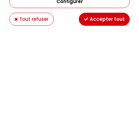
Configurer
Tout refuser
Accepter tout
Paiement en ligne 100%
Livraison en France et
sécurisé
Europe
Expédition Colissimo,
Retrait gratuit au
Mondial Relay France
magasin LE MANS