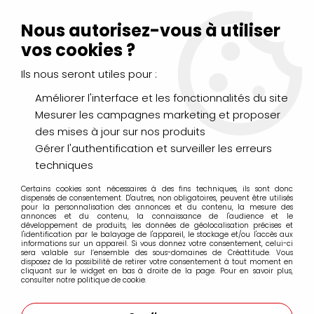
Livraison Mondial Relay offerte à partir de 99€ d'achats
(France, Belgique et Luxembourg)
Nous autorisez-vous à utiliser
Service client
Le Mans
02 43 43 95 56
ou par
mail
vos cookies ?
Ils nous seront utiles pour :
0
Améliorer l'interface et les fonctionnalités du site
Mesurer les campagnes marketing et proposer
Accueil
>
PEINTURES
>
Acrylique
>
Acryliques Fines
>
des mises à jour sur nos produits
Sennelier Abstract
>
ACRYLIQUE FINE ABSTRACT ROSE
QUINACRIDONE
Gérer l'authentification et surveiller les erreurs
techniques
PROMO
-
40
%
Certains cookies sont nécessaires à des fins techniques, ils sont donc
dispensés de consentement. D'autres, non obligatoires, peuvent être utilisés
pour la personnalisation des annonces et du contenu, la mesure des
annonces et du contenu, la connaissance de l'audience et le
développement de produits, les données de géolocalisation précises et
l'identification par le balayage de l'appareil, le stockage et/ou l'accès aux
informations sur un appareil. Si vous donnez votre consentement, celui-ci
sera valable sur l’ensemble des sous-domaines de Créattitude. Vous
disposez de la possibilité de retirer votre consentement à tout moment en
cliquant sur le widget en bas à droite de la page. Pour en savoir plus,
consulter notre politique de cookie.