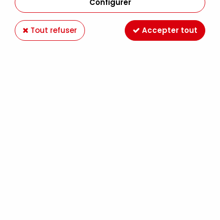
Configurer
Tout refuser
Accepter tout
OIL STICK EXTRA FINE SEPIA S1
Soyez le premier à donner votre avis !
8
,
49
€
TTC