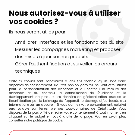
Livraison Mondial Relay offerte à partir de 99€ d'achats
(France, Belgique et Luxembourg)
Nous autorisez-vous à utiliser
Service client
Le Mans
02 43 43 95 56
ou par
mail
vos cookies ?
Ils nous seront utiles pour :
0
Améliorer l'interface et les fonctionnalités du site
Mesurer les campagnes marketing et proposer
Accueil
>
PEINTURES
>
Huile
>
Huiles Extra-Fines
>
des mises à jour sur nos produits
Oil Stick Extra Fine Solide Sennelier
>
Bâtons Oil Stick 38ml Sennelier
>
OIL STICK EXTRA FINE SEPIA S1
Gérer l'authentification et surveiller les erreurs
techniques
Certains cookies sont nécessaires à des fins techniques, ils sont donc
dispensés de consentement. D'autres, non obligatoires, peuvent être utilisés
pour la personnalisation des annonces et du contenu, la mesure des
annonces et du contenu, la connaissance de l'audience et le
développement de produits, les données de géolocalisation précises et
l'identification par le balayage de l'appareil, le stockage et/ou l'accès aux
informations sur un appareil. Si vous donnez votre consentement, celui-ci
sera valable sur l’ensemble des sous-domaines de Créattitude. Vous
disposez de la possibilité de retirer votre consentement à tout moment en
cliquant sur le widget en bas à droite de la page. Pour en savoir plus,
consulter notre politique de cookie.