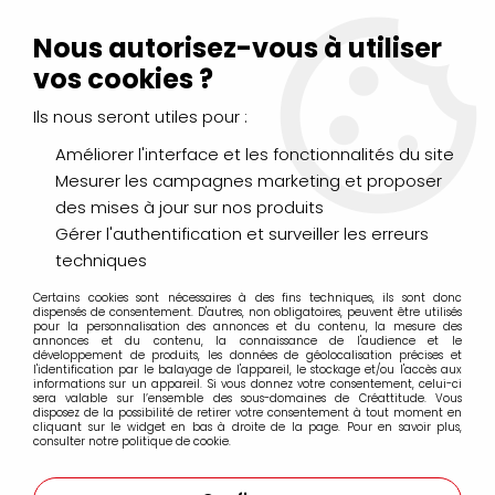
Livraison Mondial Relay offerte à partir de 99€ d'achats
(France, Belgique et Luxembourg)
Nous autorisez-vous à utiliser
Service client
Le Mans
02 43 43 95 56
ou par
mail
vos cookies ?
Ils nous seront utiles pour :
0
Améliorer l'interface et les fonctionnalités du site
Mesurer les campagnes marketing et proposer
Accueil
>
PEINTURES
>
Acrylique
>
Acryliques Extra Fines
>
des mises à jour sur nos produits
Acrylique Extra-Fine SENNELIER
>
ACRYLIQUE EXTRA-FINE
SENNELIER ROUGE DE CADMIUM ORANGE S6
Gérer l'authentification et surveiller les erreurs
techniques
Certains cookies sont nécessaires à des fins techniques, ils sont donc
dispensés de consentement. D'autres, non obligatoires, peuvent être utilisés
pour la personnalisation des annonces et du contenu, la mesure des
annonces et du contenu, la connaissance de l'audience et le
développement de produits, les données de géolocalisation précises et
l'identification par le balayage de l'appareil, le stockage et/ou l'accès aux
informations sur un appareil. Si vous donnez votre consentement, celui-ci
sera valable sur l’ensemble des sous-domaines de Créattitude. Vous
disposez de la possibilité de retirer votre consentement à tout moment en
cliquant sur le widget en bas à droite de la page. Pour en savoir plus,
consulter notre politique de cookie.