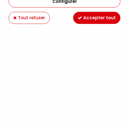
Configurer
Tout refuser
Accepter tout
ACRYLIQUE EXTRA-FINE SENNELIER ROUGE DE
CADMIUM ORANGE S6
Soyez le premier à donner votre avis !