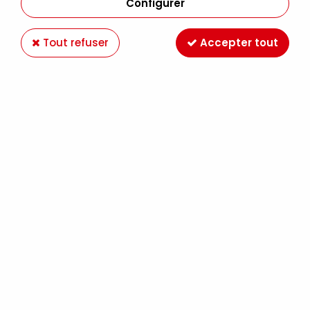
Configurer
Tout refuser
Accepter tout
Acrylique Extra-Fine
SENNELIER
9,49 €
Dès
TTC
Peinture acrylique
extra-fine Sennelier
pour créations