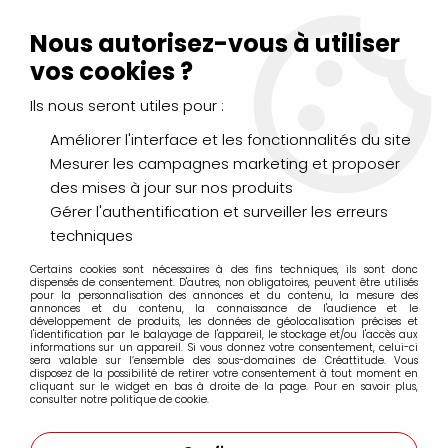
Livraison Mondial Relay offerte à partir de 99€ d'achats
(France, Belgique et Luxembourg)
Nous autorisez-vous à utiliser
Service client
Le Mans
02 43 43 95 56
ou par
mail
vos cookies ?
Ils nous seront utiles pour :
0
Améliorer l'interface et les fonctionnalités du site
Mesurer les campagnes marketing et proposer
Accueil
>
PEINTURES
>
Acrylique
>
Acryliques Extra Fines
>
des mises à jour sur nos produits
Acrylique Extra-Fine SENNELIER
Gérer l'authentification et surveiller les erreurs
techniques
Certains cookies sont nécessaires à des fins techniques, ils sont donc
dispensés de consentement. D'autres, non obligatoires, peuvent être utilisés
pour la personnalisation des annonces et du contenu, la mesure des
annonces et du contenu, la connaissance de l'audience et le
développement de produits, les données de géolocalisation précises et
l'identification par le balayage de l'appareil, le stockage et/ou l'accès aux
informations sur un appareil. Si vous donnez votre consentement, celui-ci
sera valable sur l’ensemble des sous-domaines de Créattitude. Vous
disposez de la possibilité de retirer votre consentement à tout moment en
cliquant sur le widget en bas à droite de la page. Pour en savoir plus,
consulter notre politique de cookie.