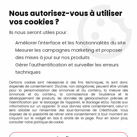
Livraison Mondial Relay offerte à partir de 99€ d'achats
(France, Belgique et Luxembourg)
Nous autorisez-vous à utiliser
Service client
Le Mans
02 43 43 95 56
ou par
mail
vos cookies ?
Ils nous seront utiles pour :
0
Améliorer l'interface et les fonctionnalités du site
Mesurer les campagnes marketing et proposer
Accueil
>
PEINTURES
>
Acrylique
>
Acryliques Extra Fines
>
des mises à jour sur nos produits
Acrylique Extra-Fine SENNELIER
>
ACRYLIQUE EXTRA-FINE
SENNELIER CYAN PRIMAIRE S2
Gérer l'authentification et surveiller les erreurs
techniques
Certains cookies sont nécessaires à des fins techniques, ils sont donc
dispensés de consentement. D'autres, non obligatoires, peuvent être utilisés
pour la personnalisation des annonces et du contenu, la mesure des
annonces et du contenu, la connaissance de l'audience et le
développement de produits, les données de géolocalisation précises et
l'identification par le balayage de l'appareil, le stockage et/ou l'accès aux
informations sur un appareil. Si vous donnez votre consentement, celui-ci
sera valable sur l’ensemble des sous-domaines de Créattitude. Vous
disposez de la possibilité de retirer votre consentement à tout moment en
cliquant sur le widget en bas à droite de la page. Pour en savoir plus,
consulter notre politique de cookie.