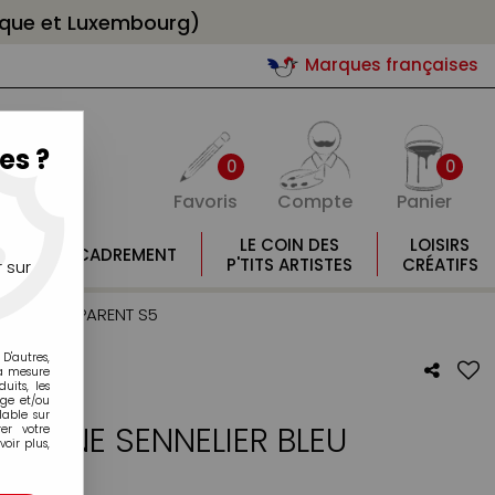
gique et Luxembourg)
Marques françaises
es ?
0
0
Favoris
Compte
Panier
E
LE COIN DES
LOISIRS
ENCADREMENT
E
P'TITS ARTISTES
CRÉATIFS
 sur
BLEU TRANSPARENT S5
D'autres,
la mesure
its, les
age et/ou
lable sur
A-FINE SENNELIER BLEU
er votre
oir plus,
5