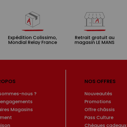
Expédition Colissimo,
Retrait gratuit au
Mondial Relay France
magasin LE MANS
ROPOS
NOS OFFRES
 sommes-nous ?
Nouveautés
 engagements
Promotions
aires Magasins
Offre châssis
ement
Pass Culture
aison
Chèques cadeaux