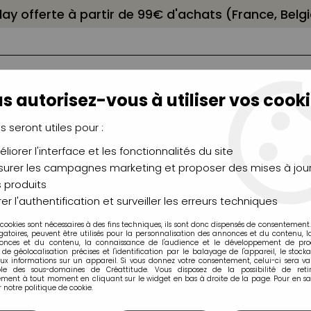
elay offerte à partir de 99€ d'achats (France, Bel
s autorisez-vous à utiliser vos cooki
us seront utiles pour :
liorer l'interface et les fonctionnalités du site
NCEAUX
CHÂSSIS
AÉROGRAPHIE
MODELAG
UTEAUX
CHEVALETS
MODÉLISME
MOULAG
urer les campagnes marketing et proposer des mises à jour
 produits
ylique Extra-Fine SENNELIER
>
ACRYLIQUE EXTRA-FINE SENNELIER 
er l'authentification et surveiller les erreurs techniques
 cookies sont nécessaires à des fins techniques, ils sont donc dispensés de consentement. 
gatoires, peuvent être utilisés pour la personnalisation des annonces et du contenu, 
onces et du contenu, la connaissance de l'audience et le développement de produ
de géolocalisation précises et l'identification par le balayage de l'appareil, le stock
aux informations sur un appareil. Si vous donnez votre consentement, celui-ci sera va
ACRYLIQUE EXTR
ble des sous-domaines de Créattitude. Vous disposez de la possibilité de retir
ment à tout moment en cliquant sur le widget en bas à droite de la page. Pour en sav
 notre politique de cookie.
TRANSPARENT S