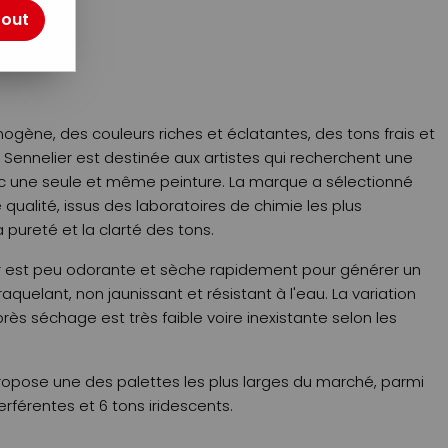
otre avis !
tout
gène, des couleurs riches et éclatantes, des tons frais et
ne Sennelier est destinée aux artistes qui recherchent une
c une seule et même peinture. La marque a sélectionné
qualité, issus des laboratoires de chimie les plus
 pureté et la clarté des tons.
ier est peu odorante et sèche rapidement pour générer un
craquelant, non jaunissant et résistant à l'eau. La variation
rès séchage est très faible voire inexistante selon les
ropose une des palettes les plus larges du marché, parmi
terférentes et 6 tons iridescents.