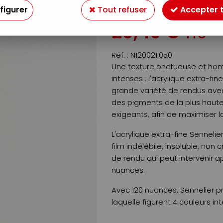
Soyez le premier à donner v
figurer
Tout refuser
Accepter 
20
,
49
€
TTC
Réf. :
N120021.050
Une texture onctueuse et homo
intenses : l'acrylique extra-fi
grande variété de rendus ave
des pigments de la plus haute 
exigeants, afin de maximiser la
L'acrylique extra-fine Sennel
film indélébile, insoluble, non 
de rendu qui peut intervenir ap
nuances.
Avec 120 nuances, Sennelier p
laquelle figurent 4 couleurs in