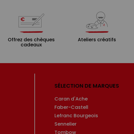
Offrez des chèques
Ateliers créatifs
cadeaux
SÉLECTION DE MARQUES
Caran d'Ache
Faber-Castell
Lefranc Bourgeois
Sennelier
Tombow