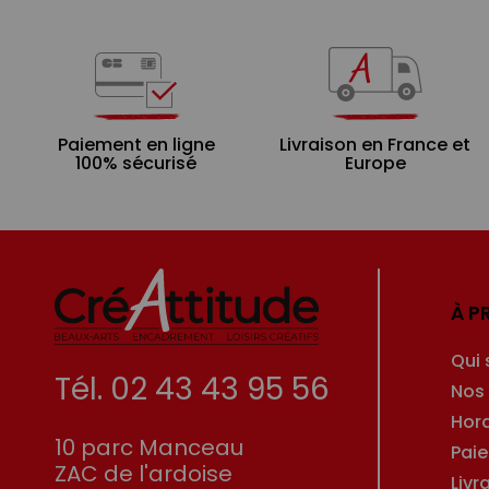
Paiement en ligne
Livraison en France et
100% sécurisé
Europe
À P
Qui
Tél. 02 43 43 95 56
Nos
Hor
10 parc Manceau
Pai
ZAC de l'ardoise
Livr