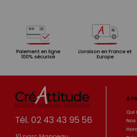
Paiement en ligne
Livraison en France et
100% sécurisé
Europe
À P
Qui
Tél. 02 43 43 95 56
Nos
Hor
10 parc Manceau