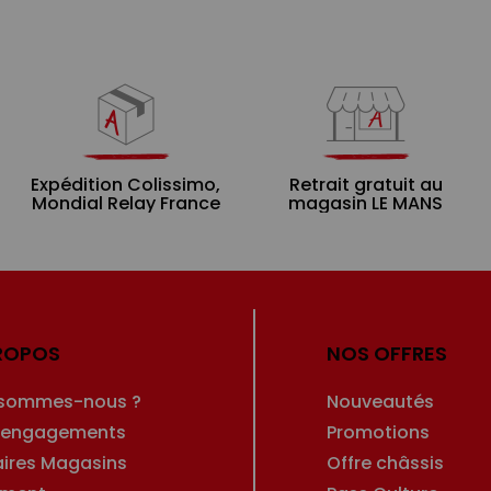
Expédition Colissimo,
Retrait gratuit au
Mondial Relay France
magasin LE MANS
ROPOS
NOS OFFRES
 sommes-nous ?
Nouveautés
 engagements
Promotions
aires Magasins
Offre châssis