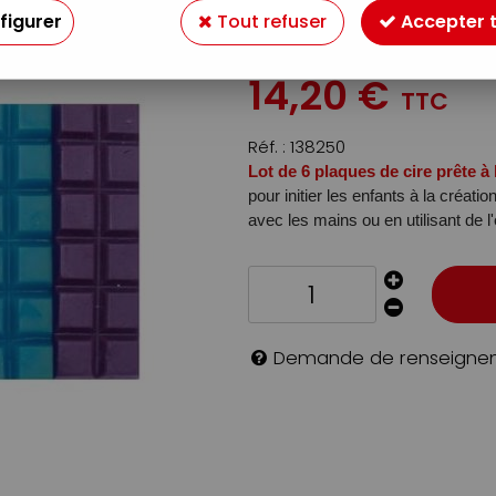
VIVES N°2
figurer
Tout refuser
Accepter 
Soyez le premier à donner v
14
,
20
€
TTC
Réf. :
138250
Lot de 6 plaques de cire prête à
pour initier les enfants à la créat
avec les mains ou en utilisant de l
Demande de renseigne