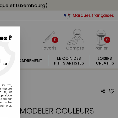
gique et Luxembourg)
Marques françaises
es ?
0
0
Favoris
Compte
Panier
E
LE COIN DES
LOISIRS
ENCADREMENT
E
P'TITS ARTISTES
CRÉATIFS
 sur
D'autres,
la mesure
its, les
age et/ou
lable sur
er votre
oir plus,
CIRE À MODELER COULEURS