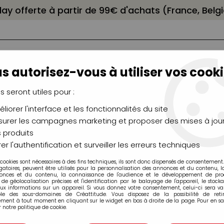
elay offerte à partir de 99€ d'achats (France, Bel
s autorisez-vous à utiliser vos cooki
us seront utiles pour :
liorer l'interface et les fonctionnalités du site
NCEAUX
CHÂSSIS
AÉROGRAPHIE
MODELAG
UTEAUX
CHEVALETS
MODÉLISME
MOULAG
urer les campagnes marketing et proposer des mises à jour
 produits
6 PLAQUES DE CIRE À MODELER COULEURS VIVES N°2
er l'authentification et surveiller les erreurs techniques
 cookies sont nécessaires à des fins techniques, ils sont donc dispensés de consentement. 
gatoires, peuvent être utilisés pour la personnalisation des annonces et du contenu, 
onces et du contenu, la connaissance de l'audience et le développement de produ
de géolocalisation précises et l'identification par le balayage de l'appareil, le stock
aux informations sur un appareil. Si vous donnez votre consentement, celui-ci sera va
ble des sous-domaines de Créattitude. Vous disposez de la possibilité de retir
ment à tout moment en cliquant sur le widget en bas à droite de la page. Pour en sav
6 PLAQUES DE 
 notre politique de cookie.