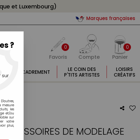
gique et Luxembourg)
Marques françaises
es ?
0
0
Favoris
Compte
Panier
E
LE COIN DES
LOISIRS
ENCADREMENT
E
P'TITS ARTISTES
CRÉATIFS
 sur
D'autres,
la mesure
its, les
age et/ou
lable sur
er votre
oir plus,
4 ACCESSOIRES DE MODELAGE