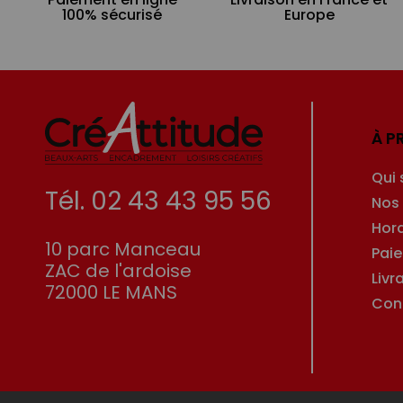
100% sécurisé
Europe
À P
Qui
Tél. 02 43 43 95 56
Nos
Hor
10 parc Manceau
Pai
ZAC de l'ardoise
Livr
72000 LE MANS
Con