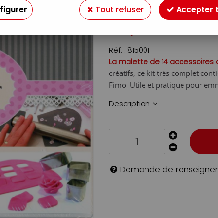
Soyez le premier à donner v
figurer
Tout refuser
Accepter 
39
,
99
€
TTC
Réf. :
815001
La malette de 14 accessoire
créatifs, ce kit très complet con
Fimo. Utile et pratique pour em
Description
Demande de renseigne