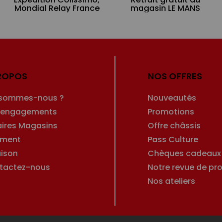
Mondial Relay France
magasin LE MANS
ROPOS
NOS OFFRES
 sommes-nous ?
Nouveautés
 engagements
Promotions
aires Magasins
Offre châssis
ement
Pass Culture
aison
Chèques cadeaux
tactez-nous
Notre revue de pro
Nos ateliers