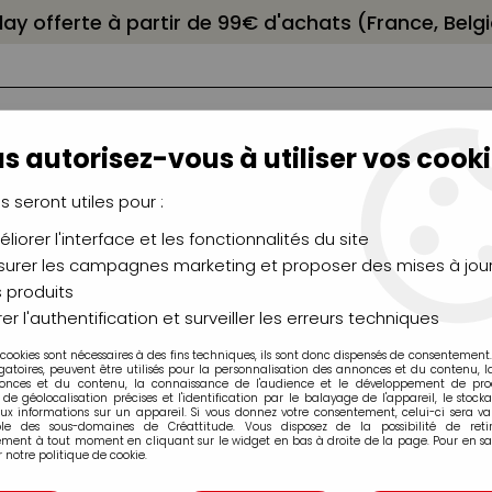
elay offerte à partir de 99€ d'achats (France, Bel
s autorisez-vous à utiliser vos cooki
us seront utiles pour :
liorer l'interface et les fonctionnalités du site
NCEAUX
CHÂSSIS
AÉROGRAPHIE
MODELAG
UTEAUX
CHEVALETS
MODÉLISME
MOULAG
urer les campagnes marketing et proposer des mises à jour
 produits
ETTE DE 14 ACCESSOIRES DE MODELAGE
er l'authentification et surveiller les erreurs techniques
 cookies sont nécessaires à des fins techniques, ils sont donc dispensés de consentement. 
gatoires, peuvent être utilisés pour la personnalisation des annonces et du contenu, 
onces et du contenu, la connaissance de l'audience et le développement de produ
de géolocalisation précises et l'identification par le balayage de l'appareil, le stock
aux informations sur un appareil. Si vous donnez votre consentement, celui-ci sera va
ble des sous-domaines de Créattitude. Vous disposez de la possibilité de retir
ment à tout moment en cliquant sur le widget en bas à droite de la page. Pour en sav
MALLETTE DE 1
 notre politique de cookie.