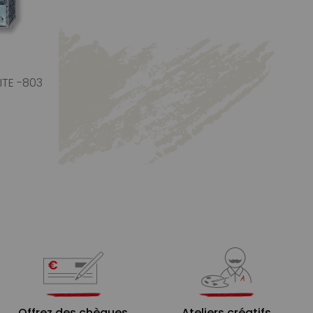
ITE -803
Offrez des chèques
Ateliers créatifs