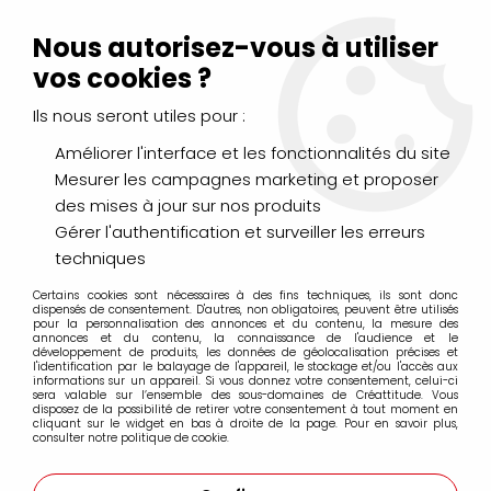
Livraison Mondial Relay offerte à partir de 99€ d'achats
(France, Belgique et Luxembourg)
Nous autorisez-vous à utiliser
Service client
Le Mans
02 43 43 95 56
ou par
mail
vos cookies ?
Ils nous seront utiles pour :
0
Améliorer l'interface et les fonctionnalités du site
Mesurer les campagnes marketing et proposer
Accueil
>
CHÂSSIS, CHEVALETS & RANGEMENTS
>
des mises à jour sur nos produits
Cartons entoilés
>
CARTON ENTOILE 3F (22X27)
Gérer l'authentification et surveiller les erreurs
techniques
Certains cookies sont nécessaires à des fins techniques, ils sont donc
dispensés de consentement. D'autres, non obligatoires, peuvent être utilisés
pour la personnalisation des annonces et du contenu, la mesure des
annonces et du contenu, la connaissance de l'audience et le
développement de produits, les données de géolocalisation précises et
l'identification par le balayage de l'appareil, le stockage et/ou l'accès aux
informations sur un appareil. Si vous donnez votre consentement, celui-ci
sera valable sur l’ensemble des sous-domaines de Créattitude. Vous
disposez de la possibilité de retirer votre consentement à tout moment en
cliquant sur le widget en bas à droite de la page. Pour en savoir plus,
consulter notre politique de cookie.