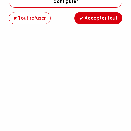
Configurer
Tout refuser
Accepter tout
CARTON ENTOILE 3F (22X27)
Soyez le premier à donner votre avis !
2
,
79
€
TTC