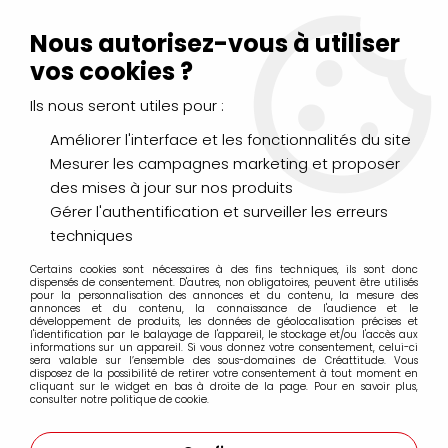
Livraison Mondial Relay offerte à partir de 99€ d'achats
(France, Belgique et Luxembourg)
Nous autorisez-vous à utiliser
Service client
Le Mans
02 43 43 95 56
ou par
mail
vos cookies ?
Ils nous seront utiles pour :
0
Améliorer l'interface et les fonctionnalités du site
Mesurer les campagnes marketing et proposer
Accueil
>
PEINTURES
>
des mises à jour sur nos produits
Peintures spécifiques : verre, tissu, porcelaine...
>
Peinture Vitrail
>
VITRAIL LEFRANC BOURGEOIS
>
VITRAIL POURPRE
Gérer l'authentification et surveiller les erreurs
50ml
techniques
Certains cookies sont nécessaires à des fins techniques, ils sont donc
dispensés de consentement. D'autres, non obligatoires, peuvent être utilisés
pour la personnalisation des annonces et du contenu, la mesure des
annonces et du contenu, la connaissance de l'audience et le
développement de produits, les données de géolocalisation précises et
l'identification par le balayage de l'appareil, le stockage et/ou l'accès aux
informations sur un appareil. Si vous donnez votre consentement, celui-ci
sera valable sur l’ensemble des sous-domaines de Créattitude. Vous
disposez de la possibilité de retirer votre consentement à tout moment en
cliquant sur le widget en bas à droite de la page. Pour en savoir plus,
consulter notre politique de cookie.