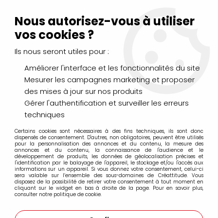
Livraison Mondial Relay offerte à partir de 99€ d'achats
(France, Belgique et Luxembourg)
Nous autorisez-vous à utiliser
Service client
Le Mans
02 43 43 95 56
ou par
mail
vos cookies ?
Ils nous seront utiles pour :
0
Améliorer l'interface et les fonctionnalités du site
Mesurer les campagnes marketing et proposer
Accueil
>
PEINTURES
>
Huile
>
des mises à jour sur nos produits
Additifs, Médiums, Apprêts, Essences
>
HUILE DE LIN CLARIFIEE
75 ML
Gérer l'authentification et surveiller les erreurs
techniques
Certains cookies sont nécessaires à des fins techniques, ils sont donc
dispensés de consentement. D'autres, non obligatoires, peuvent être utilisés
pour la personnalisation des annonces et du contenu, la mesure des
annonces et du contenu, la connaissance de l'audience et le
développement de produits, les données de géolocalisation précises et
l'identification par le balayage de l'appareil, le stockage et/ou l'accès aux
informations sur un appareil. Si vous donnez votre consentement, celui-ci
sera valable sur l’ensemble des sous-domaines de Créattitude. Vous
disposez de la possibilité de retirer votre consentement à tout moment en
cliquant sur le widget en bas à droite de la page. Pour en savoir plus,
consulter notre politique de cookie.