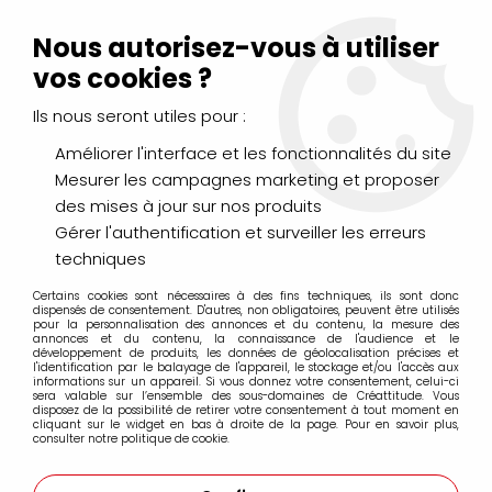
Livraison Mondial Relay offerte à partir de 99€ d'achats
(France, Belgique et Luxembourg)
Nous autorisez-vous à utiliser
Service client
Le Mans
02 43 43 95 56
ou par
mail
vos cookies ?
Ils nous seront utiles pour :
0
Améliorer l'interface et les fonctionnalités du site
Mesurer les campagnes marketing et proposer
Accueil
>
PEINTURES
>
Vernis et Médiums
>
Acrylique
>
Pebeo
des mises à jour sur nos produits
>
VERNIS MAT ORIGIN ACRYLICS 225ML
Gérer l'authentification et surveiller les erreurs
techniques
Certains cookies sont nécessaires à des fins techniques, ils sont donc
dispensés de consentement. D'autres, non obligatoires, peuvent être utilisés
pour la personnalisation des annonces et du contenu, la mesure des
annonces et du contenu, la connaissance de l'audience et le
développement de produits, les données de géolocalisation précises et
l'identification par le balayage de l'appareil, le stockage et/ou l'accès aux
informations sur un appareil. Si vous donnez votre consentement, celui-ci
sera valable sur l’ensemble des sous-domaines de Créattitude. Vous
disposez de la possibilité de retirer votre consentement à tout moment en
cliquant sur le widget en bas à droite de la page. Pour en savoir plus,
consulter notre politique de cookie.