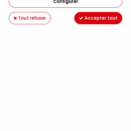
Configurer
Tout refuser
Accepter tout
VERNIS MAT ORIGIN ACRYLICS 225ML
Soyez le premier à donner votre avis !
17
,
49
€
TTC