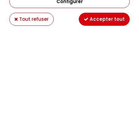
Configurer
Tout refuser
Accepter tout
VERNIS A RETOUCHER SURFIN REVERSIBLE
MAT/SATINE HUILE 75ML
Soyez le premier à donner votre avis !