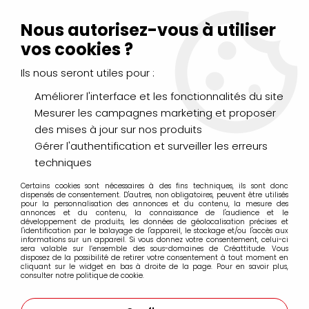
Livraison Mondial Relay offerte à partir de 99€ d'achats
(France, Belgique et Luxembourg)
Nous autorisez-vous à utiliser
Service client
Le Mans
02 43 43 95 56
ou par
mail
vos cookies ?
Ils nous seront utiles pour :
0
Améliorer l'interface et les fonctionnalités du site
Mesurer les campagnes marketing et proposer
Accueil
>
PEINTURES
>
Vernis et Médiums
>
VERNIS A
des mises à jour sur nos produits
RETOUCHER SURFIN REVERSIBLE MAT/SATINE HUILE 75ML
Gérer l'authentification et surveiller les erreurs
techniques
Certains cookies sont nécessaires à des fins techniques, ils sont donc
dispensés de consentement. D'autres, non obligatoires, peuvent être utilisés
pour la personnalisation des annonces et du contenu, la mesure des
annonces et du contenu, la connaissance de l'audience et le
développement de produits, les données de géolocalisation précises et
l'identification par le balayage de l'appareil, le stockage et/ou l'accès aux
informations sur un appareil. Si vous donnez votre consentement, celui-ci
sera valable sur l’ensemble des sous-domaines de Créattitude. Vous
disposez de la possibilité de retirer votre consentement à tout moment en
cliquant sur le widget en bas à droite de la page. Pour en savoir plus,
consulter notre politique de cookie.