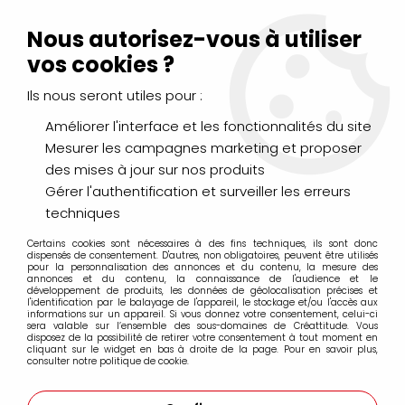
Livraison Mondial Relay offerte à partir de 99€ d'achats
(France, Belgique et Luxembourg)
Nous autorisez-vous à utiliser
Service client
Le Mans
02 43 43 95 56
ou par
mail
vos cookies ?
Ils nous seront utiles pour :
0
Améliorer l'interface et les fonctionnalités du site
Mesurer les campagnes marketing et proposer
Accueil
>
AÉROGRAPHIE & MODÉLISME
>
des mises à jour sur nos produits
Aerographe, compresseur et accessoires
>
Accessoires aérographe
>
TUYAU DE RACCORD A SPIRALE
Gérer l'authentification et surveiller les erreurs
COMPRESSEUR 4m
techniques
Certains cookies sont nécessaires à des fins techniques, ils sont donc
dispensés de consentement. D'autres, non obligatoires, peuvent être utilisés
pour la personnalisation des annonces et du contenu, la mesure des
annonces et du contenu, la connaissance de l'audience et le
développement de produits, les données de géolocalisation précises et
l'identification par le balayage de l'appareil, le stockage et/ou l'accès aux
informations sur un appareil. Si vous donnez votre consentement, celui-ci
sera valable sur l’ensemble des sous-domaines de Créattitude. Vous
disposez de la possibilité de retirer votre consentement à tout moment en
cliquant sur le widget en bas à droite de la page. Pour en savoir plus,
consulter notre politique de cookie.