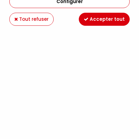
Configurer
Tout refuser
Accepter tout
ADAPTATEUR RAPIDE FEMELLE EMBOITABLE 1/8
- CT09-008-A
Soyez le premier à donner votre avis !