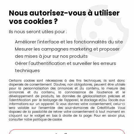
Livraison Mondial Relay offerte à partir de 99€ d'achats
(France, Belgique et Luxembourg)
Nous autorisez-vous à utiliser
Service client
Le Mans
02 43 43 95 56
ou par
mail
vos cookies ?
Ils nous seront utiles pour :
0
Améliorer l'interface et les fonctionnalités du site
Mesurer les campagnes marketing et proposer
Accueil
>
AÉROGRAPHIE & MODÉLISME
>
des mises à jour sur nos produits
Aerographe, compresseur et accessoires
>
Accessoires aérographe
>
ADAPTATEUR RAPIDE FEMELLE
Gérer l'authentification et surveiller les erreurs
EMBOITABLE 1/8 - CT09-008-A
techniques
Certains cookies sont nécessaires à des fins techniques, ils sont donc
dispensés de consentement. D'autres, non obligatoires, peuvent être utilisés
pour la personnalisation des annonces et du contenu, la mesure des
annonces et du contenu, la connaissance de l'audience et le
développement de produits, les données de géolocalisation précises et
l'identification par le balayage de l'appareil, le stockage et/ou l'accès aux
informations sur un appareil. Si vous donnez votre consentement, celui-ci
sera valable sur l’ensemble des sous-domaines de Créattitude. Vous
disposez de la possibilité de retirer votre consentement à tout moment en
cliquant sur le widget en bas à droite de la page. Pour en savoir plus,
consulter notre politique de cookie.