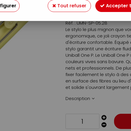
3
,
80
€
figurer
Tout refuser
Accepter 
TTC
Réf. :
UMN-SP-05.28
Le stylo le plus mignon que vo
ergonomique, ce joli crayon t
d'écriture confortable. Équipé
stylo garantit une écriture fl
Uniball One P. Le Uniball One P
couleurs vives sans bavure. Que
nets et professionnels. De plu
fixer facilement le stylo à de
en surface des fibres au lieu d
et solide s'ouvrant largement 
Description