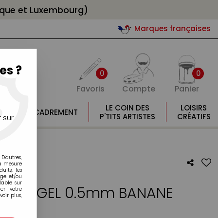
gique et Luxembourg)
Marques françaises
es ?
0
0
Favoris
Compte
Panier
E
LE COIN DES
LOISIRS
ENCADREMENT
E
P'TITS ARTISTES
CRÉATIFS
 sur
D'autres,
la mesure
its, les
age et/ou
lable sur
 ONE P GEL 0.5mm BANANE
er votre
oir plus,
otre avis !