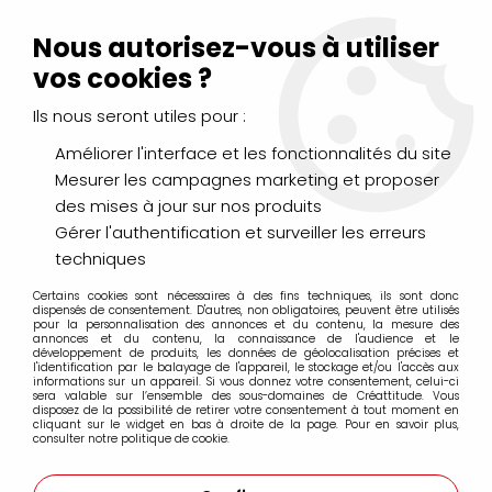
Livraison Mondial Relay offerte à partir de 99€ d'achats
(France, Belgique et Luxembourg)
Nous autorisez-vous à utiliser
Service client
Le Mans
02 43 43 95 56
ou par
mail
vos cookies ?
Ils nous seront utiles pour :
0
Améliorer l'interface et les fonctionnalités du site
Mesurer les campagnes marketing et proposer
Accueil
>
DESSIN & ARTS GRAPHIQUES
>
des mises à jour sur nos produits
Feutres fins à pointes calibrées
>
Feutres Uni Pin Fine Line
>
FEUTRE CALIBRE UNI PIN 0.1MM ORANGE
Gérer l'authentification et surveiller les erreurs
techniques
Certains cookies sont nécessaires à des fins techniques, ils sont donc
dispensés de consentement. D'autres, non obligatoires, peuvent être utilisés
pour la personnalisation des annonces et du contenu, la mesure des
annonces et du contenu, la connaissance de l'audience et le
développement de produits, les données de géolocalisation précises et
l'identification par le balayage de l'appareil, le stockage et/ou l'accès aux
informations sur un appareil. Si vous donnez votre consentement, celui-ci
sera valable sur l’ensemble des sous-domaines de Créattitude. Vous
disposez de la possibilité de retirer votre consentement à tout moment en
cliquant sur le widget en bas à droite de la page. Pour en savoir plus,
consulter notre politique de cookie.