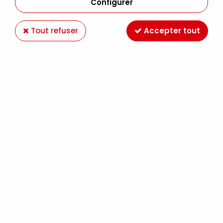
Configurer
Tout refuser
Accepter tout
FEUTRE CALIBRE UNI PIN 0.1MM ORANGE
Soyez le premier à donner votre avis !
2
,
79
€
TTC