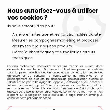
Livraison Mondial Relay offerte à partir de 99€ d'achats
(France, Belgique et Luxembourg)
Nous autorisez-vous à utiliser
Service client
Le Mans
02 43 43 95 56
ou par
mail
vos cookies ?
Ils nous seront utiles pour :
0
Améliorer l'interface et les fonctionnalités du site
Mesurer les campagnes marketing et proposer
Accueil
>
>
STAZON VERT OLIVE
des mises à jour sur nos produits
Gérer l'authentification et surveiller les erreurs
techniques
Certains cookies sont nécessaires à des fins techniques, ils sont donc
dispensés de consentement. D'autres, non obligatoires, peuvent être utilisés
pour la personnalisation des annonces et du contenu, la mesure des
annonces et du contenu, la connaissance de l'audience et le
développement de produits, les données de géolocalisation précises et
l'identification par le balayage de l'appareil, le stockage et/ou l'accès aux
informations sur un appareil. Si vous donnez votre consentement, celui-ci
sera valable sur l’ensemble des sous-domaines de Créattitude. Vous
disposez de la possibilité de retirer votre consentement à tout moment en
cliquant sur le widget en bas à droite de la page. Pour en savoir plus,
consulter notre politique de cookie.