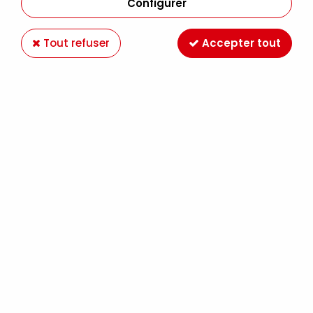
Configurer
Tout refuser
Accepter tout
STAZON VERT OLIVE
Soyez le premier à donner votre avis !
4
,
30
€
TTC
Réf. :
05SZMID51