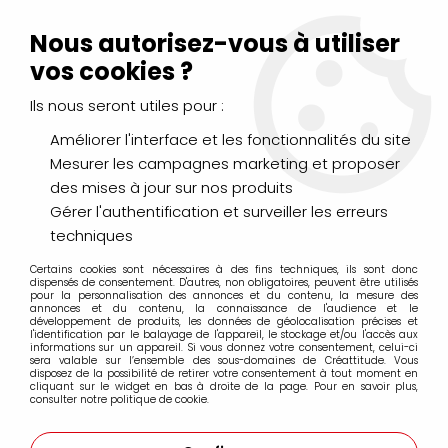
Livraison Mondial Relay offerte à partir de 99€ d'achats
(France, Belgique et Luxembourg)
Nous autorisez-vous à utiliser
Service client
Le Mans
02 43 43 95 56
ou par
mail
vos cookies ?
Ils nous seront utiles pour :
0
Améliorer l'interface et les fonctionnalités du site
Mesurer les campagnes marketing et proposer
Accueil
>
>
STAZON SPICED CHAI
des mises à jour sur nos produits
Gérer l'authentification et surveiller les erreurs
techniques
Certains cookies sont nécessaires à des fins techniques, ils sont donc
dispensés de consentement. D'autres, non obligatoires, peuvent être utilisés
pour la personnalisation des annonces et du contenu, la mesure des
annonces et du contenu, la connaissance de l'audience et le
développement de produits, les données de géolocalisation précises et
l'identification par le balayage de l'appareil, le stockage et/ou l'accès aux
informations sur un appareil. Si vous donnez votre consentement, celui-ci
sera valable sur l’ensemble des sous-domaines de Créattitude. Vous
disposez de la possibilité de retirer votre consentement à tout moment en
cliquant sur le widget en bas à droite de la page. Pour en savoir plus,
consulter notre politique de cookie.