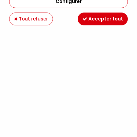
Configurer
Tout refuser
Accepter tout
STAZON SPICED CHAI
Soyez le premier à donner votre avis !
4
,
99
€
TTC
Réf. :
TSSZM045