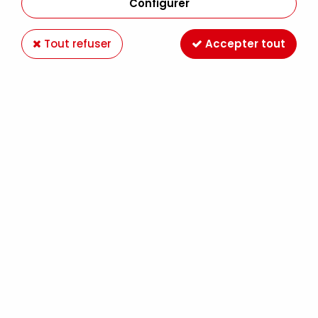
Configurer
Tout refuser
Accepter tout
STAZON VERT CACTUS
Soyez le premier à donner votre avis !
4
,
99
€
TTC
Réf. :
TSSZM052