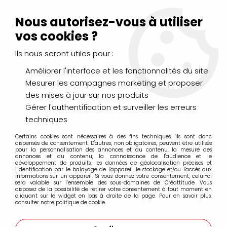
Livraison Mondial Relay offerte à partir de 99€ d'achats
(France, Belgique et Luxembourg)
Nous autorisez-vous à utiliser
Service client
Le Mans
02 43 43 95 56
ou par
mail
vos cookies ?
Ils nous seront utiles pour :
0
Améliorer l'interface et les fonctionnalités du site
Mesurer les campagnes marketing et proposer
Accueil
>
>
STAZON VERT CACTUS
des mises à jour sur nos produits
Gérer l'authentification et surveiller les erreurs
techniques
Certains cookies sont nécessaires à des fins techniques, ils sont donc
dispensés de consentement. D'autres, non obligatoires, peuvent être utilisés
pour la personnalisation des annonces et du contenu, la mesure des
annonces et du contenu, la connaissance de l'audience et le
développement de produits, les données de géolocalisation précises et
l'identification par le balayage de l'appareil, le stockage et/ou l'accès aux
informations sur un appareil. Si vous donnez votre consentement, celui-ci
sera valable sur l’ensemble des sous-domaines de Créattitude. Vous
disposez de la possibilité de retirer votre consentement à tout moment en
cliquant sur le widget en bas à droite de la page. Pour en savoir plus,
consulter notre politique de cookie.