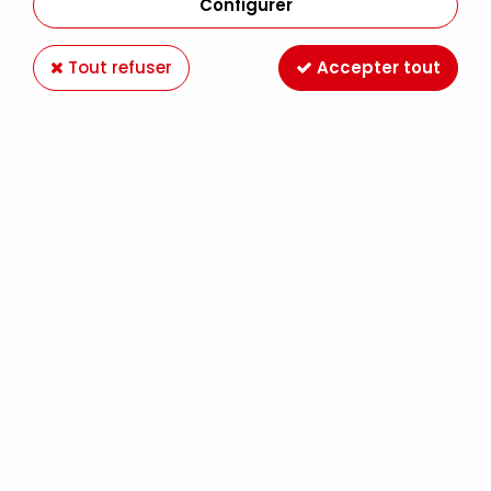
Configurer
Tout refuser
Accepter tout
STABILO WOODY VIOLET
Soyez le premier à donner votre avis !
2
,
19
€
TTC