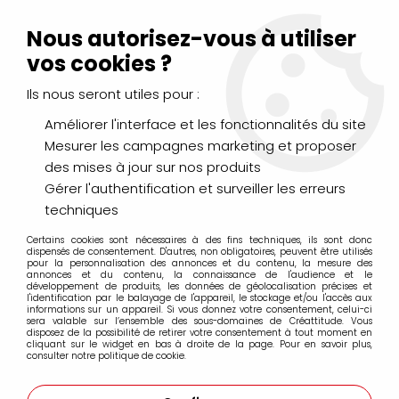
Livraison Mondial Relay offerte à partir de 99€ d'achats
(France, Belgique et Luxembourg)
Nous autorisez-vous à utiliser
Service client
Le Mans
02 43 43 95 56
ou par
mail
vos cookies ?
Ils nous seront utiles pour :
0
Améliorer l'interface et les fonctionnalités du site
Mesurer les campagnes marketing et proposer
Accueil
>
DESSIN & ARTS GRAPHIQUES
>
des mises à jour sur nos produits
Crayons de Couleurs, Pastels, Aquarellables
>
Crayons WOODY
>
STABILO WOODY VIOLET
Gérer l'authentification et surveiller les erreurs
techniques
Certains cookies sont nécessaires à des fins techniques, ils sont donc
dispensés de consentement. D'autres, non obligatoires, peuvent être utilisés
pour la personnalisation des annonces et du contenu, la mesure des
annonces et du contenu, la connaissance de l'audience et le
développement de produits, les données de géolocalisation précises et
l'identification par le balayage de l'appareil, le stockage et/ou l'accès aux
informations sur un appareil. Si vous donnez votre consentement, celui-ci
sera valable sur l’ensemble des sous-domaines de Créattitude. Vous
disposez de la possibilité de retirer votre consentement à tout moment en
cliquant sur le widget en bas à droite de la page. Pour en savoir plus,
consulter notre politique de cookie.