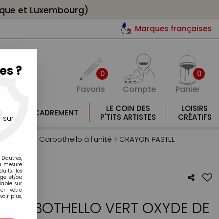
gique et Luxembourg)
Marques françaises
es ?
0
0
Favoris
Compte
Panier
E
LE COIN DES
LOISIRS
ENCADREMENT
E
P'TITS ARTISTES
CRÉATIFS
 sur
>
Crayons Carbothello à l'unité
>
CRAYON PASTEL
D'autres,
la mesure
its, les
age et/ou
lable sur
er votre
oir plus,
 CARBOTHELLO VERT OXYDE DE