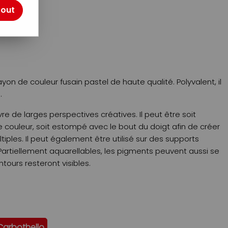
tout
otre avis !
yon de couleur fusain pastel de haute qualité. Polyvalent, il
.
e de larges perspectives créatives. Il peut être soit
couleur, soit estompé avec le bout du doigt afin de créer
iples. Il peut également être utilisé sur des supports
Partiellement aquarellables, les pigments peuvent aussi se
ontours resteront visibles.
Carbothello