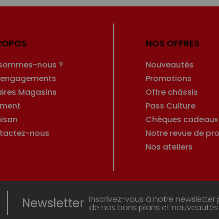
ROPOS
NOS OFFRES
 sommes-nous ?
Nouveautés
 engagements
Promotions
aires Magasins
Offre châssis
ement
Pass Culture
aison
Chèques cadeaux
tactez-nous
Notre revue de pro
Nos ateliers
Inscrivez-vous à notre newsletter 
Newsletter
de nos bons plans et nouveautés