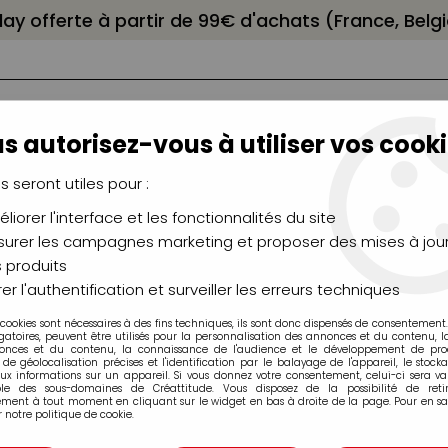
elay offerte à partir de 99€ d'achats (France, Bel
s autorisez-vous à utiliser vos cooki
us seront utiles pour :
liorer l'interface et les fonctionnalités du site
NCEAUX
CHÂSSIS
AÉROGRAPHIE
MODELAG
UTEAUX
CHEVALETS
MODÉLISME
MOULAG
urer les campagnes marketing et proposer des mises à jour
 produits
 Pastels, Aquarellables
>
Crayons Pastel CarbOthello Stabilo
er l'authentification et surveiller les erreurs techniques
 cookies sont nécessaires à des fins techniques, ils sont donc dispensés de consentement. 
gatoires, peuvent être utilisés pour la personnalisation des annonces et du contenu, 
onces et du contenu, la connaissance de l'audience et le développement de produ
de géolocalisation précises et l'identification par le balayage de l'appareil, le stock
aux informations sur un appareil. Si vous donnez votre consentement, celui-ci sera va
ble des sous-domaines de Créattitude. Vous disposez de la possibilité de retir
ment à tout moment en cliquant sur le widget en bas à droite de la page. Pour en sav
CRAYON PASTEL
 notre politique de cookie.