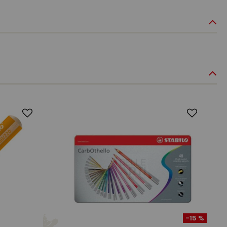
-15 %