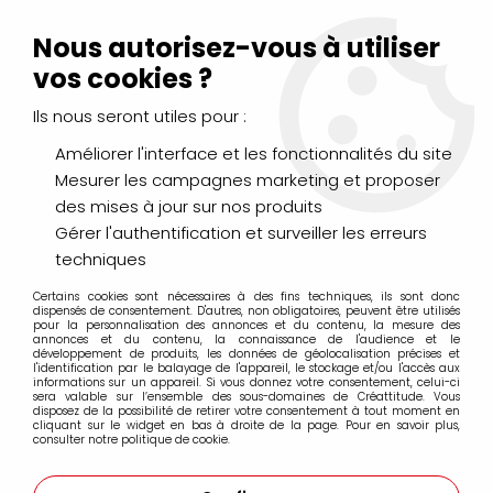
Livraison Mondial Relay offerte à partir de 99€ d'achats
(France, Belgique et Luxembourg)
Nous autorisez-vous à utiliser
Service client
Le Mans
02 43 43 95 56
ou par
mail
vos cookies ?
Ils nous seront utiles pour :
0
Améliorer l'interface et les fonctionnalités du site
Mesurer les campagnes marketing et proposer
Accueil
>
LOISIRS CRÉATIFS
>
Machines et outils de coupe
>
des mises à jour sur nos produits
Silhouette
>
SILHOUETTE CROCHET
Gérer l'authentification et surveiller les erreurs
techniques
Certains cookies sont nécessaires à des fins techniques, ils sont donc
dispensés de consentement. D'autres, non obligatoires, peuvent être utilisés
pour la personnalisation des annonces et du contenu, la mesure des
annonces et du contenu, la connaissance de l'audience et le
développement de produits, les données de géolocalisation précises et
l'identification par le balayage de l'appareil, le stockage et/ou l'accès aux
informations sur un appareil. Si vous donnez votre consentement, celui-ci
sera valable sur l’ensemble des sous-domaines de Créattitude. Vous
disposez de la possibilité de retirer votre consentement à tout moment en
cliquant sur le widget en bas à droite de la page. Pour en savoir plus,
consulter notre politique de cookie.