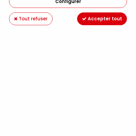
Configurer
Tout refuser
Accepter tout
RUBAN 3MM SATIN BLANC
Soyez le premier à donner votre avis !
1
,
99
€
TTC