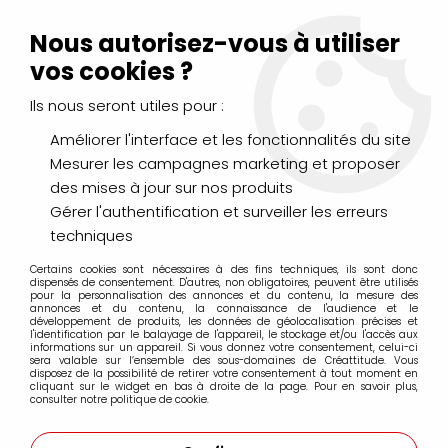
Livraison Mondial Relay offerte à partir de 99€ d'achats
(France, Belgique et Luxembourg)
Nous autorisez-vous à utiliser
Service client
Le Mans
02 43 43 95 56
ou par
mail
vos cookies ?
Ils nous seront utiles pour :
0
Améliorer l'interface et les fonctionnalités du site
Mesurer les campagnes marketing et proposer
Accueil
>
LOISIRS CRÉATIFS
>
Laines et Mercerie créative
>
des mises à jour sur nos produits
Rubans & Cordons
>
RUBAN 3MM SATIN BLANC
Gérer l'authentification et surveiller les erreurs
techniques
Certains cookies sont nécessaires à des fins techniques, ils sont donc
dispensés de consentement. D'autres, non obligatoires, peuvent être utilisés
pour la personnalisation des annonces et du contenu, la mesure des
annonces et du contenu, la connaissance de l'audience et le
développement de produits, les données de géolocalisation précises et
l'identification par le balayage de l'appareil, le stockage et/ou l'accès aux
informations sur un appareil. Si vous donnez votre consentement, celui-ci
sera valable sur l’ensemble des sous-domaines de Créattitude. Vous
disposez de la possibilité de retirer votre consentement à tout moment en
cliquant sur le widget en bas à droite de la page. Pour en savoir plus,
consulter notre politique de cookie.