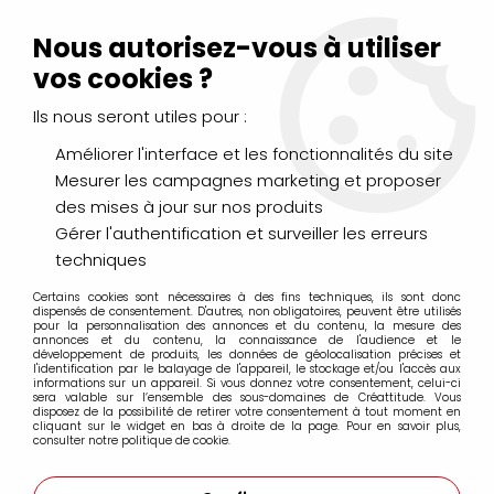
Livraison Mondial Relay offerte à partir de 99€ d'achats
(France, Belgique et Luxembourg)
Nous autorisez-vous à utiliser
Service client
Le Mans
02 43 43 95 56
ou par
mail
vos cookies ?
Ils nous seront utiles pour :
0
Améliorer l'interface et les fonctionnalités du site
Mesurer les campagnes marketing et proposer
Accueil
>
PEINTURES
>
des mises à jour sur nos produits
Peintures spécifiques : verre, tissu, porcelaine...
>
Peinture tissu Sétacolor Pébéo
>
SETACOLOR TISSUS OPAQUES
Gérer l'authentification et surveiller les erreurs
>
SETA OPAQUE OR RICHE MOIRE 45ML
techniques
Certains cookies sont nécessaires à des fins techniques, ils sont donc
dispensés de consentement. D'autres, non obligatoires, peuvent être utilisés
pour la personnalisation des annonces et du contenu, la mesure des
annonces et du contenu, la connaissance de l'audience et le
développement de produits, les données de géolocalisation précises et
l'identification par le balayage de l'appareil, le stockage et/ou l'accès aux
informations sur un appareil. Si vous donnez votre consentement, celui-ci
sera valable sur l’ensemble des sous-domaines de Créattitude. Vous
disposez de la possibilité de retirer votre consentement à tout moment en
cliquant sur le widget en bas à droite de la page. Pour en savoir plus,
consulter notre politique de cookie.