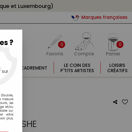
gique et Luxembourg)
Marques françaises
es ?
0
0
Favoris
Compte
Panier
E
LE COIN DES
LOISIRS
ENCADREMENT
E
P'TITS ARTISTES
CRÉATIFS
 sur
D'autres,
la mesure
its, les
age et/ou
lable sur
er votre
oir plus,
E FLASHE