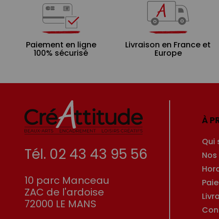
Paiement en ligne
Livraison en France et
100% sécurisé
Europe
À P
Qui
Tél. 02 43 43 95 56
Nos
Hor
10 parc Manceau
Pai
ZAC de l'ardoise
Livr
72000 LE MANS
Con