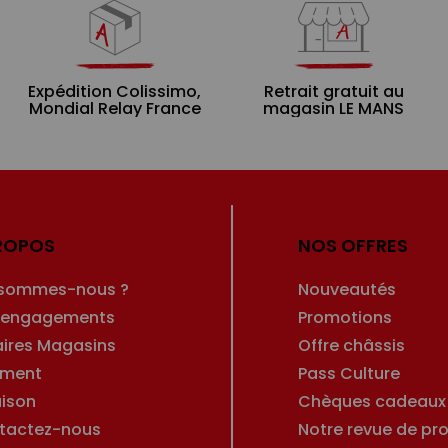
Expédition Colissimo,
Retrait gratuit au
Mondial Relay France
magasin LE MANS
ROPOS
NOS OFFRES
 sommes-nous ?
Nouveautés
 engagements
Promotions
aires Magasins
Offre châssis
ement
Pass Culture
aison
Chèques cadeaux
tactez-nous
Notre revue de pro