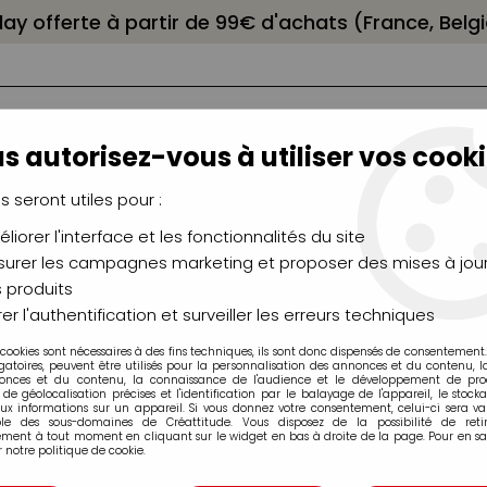
elay offerte à partir de 99€ d'achats (France, Bel
s autorisez-vous à utiliser vos cooki
us seront utiles pour :
liorer l'interface et les fonctionnalités du site
NCEAUX
CHÂSSIS
AÉROGRAPHIE
MODELAG
UTEAUX
CHEVALETS
MODÉLISME
MOULAG
urer les campagnes marketing et proposer des mises à jour
 produits
UVERTE FLASHE
er l'authentification et surveiller les erreurs techniques
 cookies sont nécessaires à des fins techniques, ils sont donc dispensés de consentement. 
gatoires, peuvent être utilisés pour la personnalisation des annonces et du contenu, 
onces et du contenu, la connaissance de l'audience et le développement de produ
de géolocalisation précises et l'identification par le balayage de l'appareil, le stock
aux informations sur un appareil. Si vous donnez votre consentement, celui-ci sera va
ble des sous-domaines de Créattitude. Vous disposez de la possibilité de retir
ment à tout moment en cliquant sur le widget en bas à droite de la page. Pour en sav
SET DECOUVERT
 notre politique de cookie.