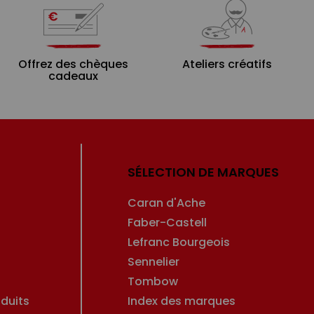
Offrez des chèques
Ateliers créatifs
cadeaux
SÉLECTION DE MARQUES
Caran d'Ache
Faber-Castell
Lefranc Bourgeois
Sennelier
Tombow
duits
Index des marques