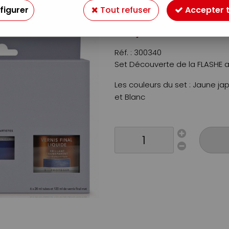
Soyez le premier à donner v
figurer
Tout refuser
Accepter 
22
,
90
€
TTC
Réf. :
300340
Set Découverte de la FLASHE av
Les couleurs du set : Jaune ja
et Blanc