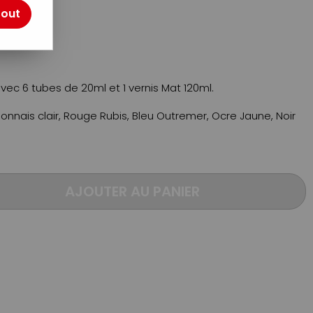
otre avis !
tout
ec 6 tubes de 20ml et 1 vernis Mat 120ml.
ponnais clair, Rouge Rubis, Bleu Outremer, Ocre Jaune, Noir
AJOUTER AU PANIER