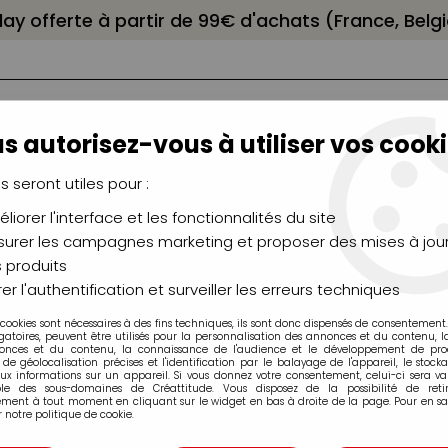
elay offerte à partir de 99€ d'achats (France, Bel
s autorisez-vous à utiliser vos cooki
us seront utiles pour :
liorer l'interface et les fonctionnalités du site
NCEAUX
CHÂSSIS
AÉROGRAPHIE
MODELAG
UTEAUX
CHEVALETS
MODÉLISME
MOULAG
urer les campagnes marketing et proposer des mises à jour
 produits
er l'authentification et surveiller les erreurs techniques
 cookies sont nécessaires à des fins techniques, ils sont donc dispensés de consentement. 
oduits de la marque SentoSph
gatoires, peuvent être utilisés pour la personnalisation des annonces et du contenu, 
onces et du contenu, la connaissance de l'audience et le développement de produ
de géolocalisation précises et l'identification par le balayage de l'appareil, le stock
aux informations sur un appareil. Si vous donnez votre consentement, celui-ci sera va
ble des sous-domaines de Créattitude. Vous disposez de la possibilité de retir
ment à tout moment en cliquant sur le widget en bas à droite de la page. Pour en sav
 notre politique de cookie.