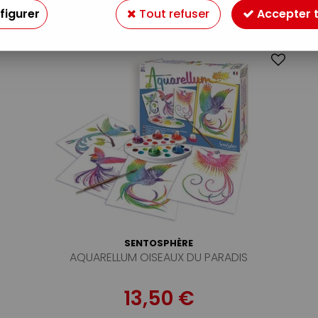
7 articles sur
7
figurer
Tout refuser
Accepter 
SENTOSPHÈRE
AQUARELLUM OISEAUX DU PARADIS
13,50 €