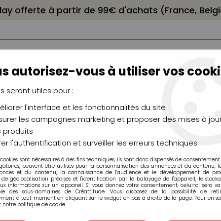
elay offerte à partir de 99€ d'achats (France, Bel
s autorisez-vous à utiliser vos cooki
us seront utiles pour :
liorer l'interface et les fonctionnalités du site
NCEAUX
CHÂSSIS
AÉROGRAPHIE
MODELAG
UTEAUX
CHEVALETS
MODÉLISME
MOULAG
urer les campagnes marketing et proposer des mises à jour
 produits
d dots
>
AQUARELLUM FONDS CORALLIENS
er l'authentification et surveiller les erreurs techniques
 cookies sont nécessaires à des fins techniques, ils sont donc dispensés de consentement. 
gatoires, peuvent être utilisés pour la personnalisation des annonces et du contenu, 
onces et du contenu, la connaissance de l'audience et le développement de produ
de géolocalisation précises et l'identification par le balayage de l'appareil, le stock
aux informations sur un appareil. Si vous donnez votre consentement, celui-ci sera va
ble des sous-domaines de Créattitude. Vous disposez de la possibilité de retir
AQUARELLUM FO
ment à tout moment en cliquant sur le widget en bas à droite de la page. Pour en sav
 notre politique de cookie.
Soyez le premier à donner v