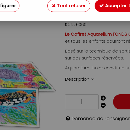
figurer
Tout refuser
Accepter 
15
,
90
€
TTC
Réf. :
6060
Le Coffret Aquarellum FONDS
et tous les enfants pourront r
Basé sur la technique de sertis
sur des surfaces réservées,
Aquarellum Junior constitue une 
Description
Demande de renseigne