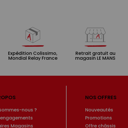
Expédition Colissimo,
Retrait gratuit au
Mondial Relay France
magasin LE MANS
ROPOS
NOS OFFRES
 sommes-nous ?
Nouveautés
 engagements
Promotions
aires Magasins
Offre châssis