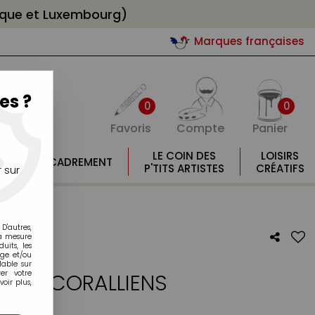
gique et Luxembourg)
Marques françaises
es ?
0
0
Favoris
Compte
Panier
E
LE COIN DES
LOISIRS
ENCADREMENT
E
P'TITS ARTISTES
CRÉATIFS
 sur
D'autres,
la mesure
its, les
age et/ou
lable sur
er votre
NDS CORALLIENS
oir plus,
otre avis !