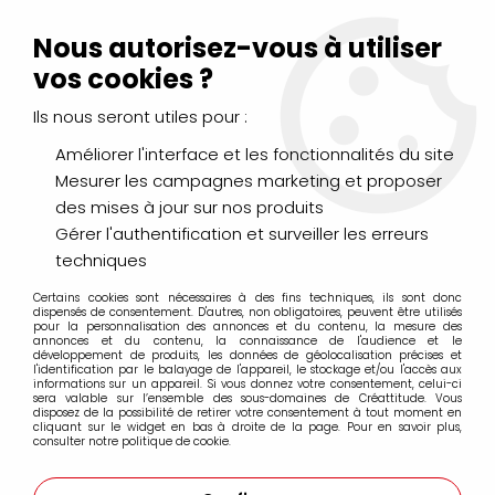
Livraison Mondial Relay offerte à partir de 99€ d'achats
(France, Belgique et Luxembourg)
Nous autorisez-vous à utiliser
Service client
Le Mans
02 43 43 95 56
ou par
mail
vos cookies ?
Ils nous seront utiles pour :
0
Améliorer l'interface et les fonctionnalités du site
Mesurer les campagnes marketing et proposer
Accueil
>
LOISIRS CRÉATIFS
>
Perles HAMA
des mises à jour sur nos produits
Gérer l'authentification et surveiller les erreurs
Perles HAMA
techniques
Certains cookies sont nécessaires à des fins techniques, ils sont donc
dispensés de consentement. D'autres, non obligatoires, peuvent être utilisés
pour la personnalisation des annonces et du contenu, la mesure des
annonces et du contenu, la connaissance de l'audience et le
développement de produits, les données de géolocalisation précises et
l'identification par le balayage de l'appareil, le stockage et/ou l'accès aux
FILTRER
informations sur un appareil. Si vous donnez votre consentement, celui-ci
sera valable sur l’ensemble des sous-domaines de Créattitude. Vous
disposez de la possibilité de retirer votre consentement à tout moment en
cliquant sur le widget en bas à droite de la page. Pour en savoir plus,
consulter notre politique de cookie.
24 articles sur
24