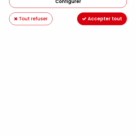
Configurer
Tout refuser
Accepter tout
SACHET 1000 PERLES BLANC
Soyez le premier à donner votre avis !
2
,
29
€
TTC