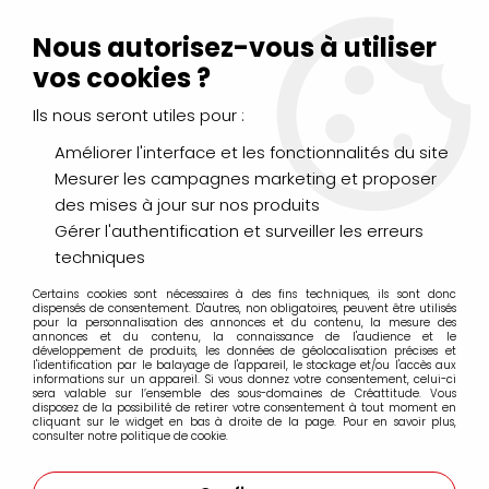
Livraison Mondial Relay offerte à partir de 99€ d'achats
(France, Belgique et Luxembourg)
Nous autorisez-vous à utiliser
Service client
Le Mans
02 43 43 95 56
ou par
mail
vos cookies ?
Ils nous seront utiles pour :
0
Améliorer l'interface et les fonctionnalités du site
Mesurer les campagnes marketing et proposer
Accueil
>
LOISIRS CRÉATIFS
>
Perles HAMA
>
SACHET 1000
des mises à jour sur nos produits
PERLES BLANC
Gérer l'authentification et surveiller les erreurs
techniques
Certains cookies sont nécessaires à des fins techniques, ils sont donc
dispensés de consentement. D'autres, non obligatoires, peuvent être utilisés
pour la personnalisation des annonces et du contenu, la mesure des
annonces et du contenu, la connaissance de l'audience et le
développement de produits, les données de géolocalisation précises et
l'identification par le balayage de l'appareil, le stockage et/ou l'accès aux
informations sur un appareil. Si vous donnez votre consentement, celui-ci
sera valable sur l’ensemble des sous-domaines de Créattitude. Vous
disposez de la possibilité de retirer votre consentement à tout moment en
cliquant sur le widget en bas à droite de la page. Pour en savoir plus,
consulter notre politique de cookie.