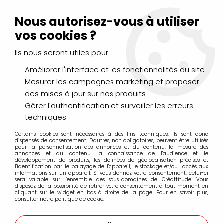
Livraison Mondial Relay offerte à partir de 99€ d'achats
(France, Belgique et Luxembourg)
Nous autorisez-vous à utiliser
Service client
Le Mans
02 43 43 95 56
ou par
mail
vos cookies ?
Ils nous seront utiles pour :
0
Améliorer l'interface et les fonctionnalités du site
Mesurer les campagnes marketing et proposer
Accueil
>
LOISIRS CRÉATIFS
>
Laines et Mercerie créative
>
des mises à jour sur nos produits
Rubans & Cordons
>
RUBAN SATIN 7MM ROUGE
Gérer l'authentification et surveiller les erreurs
techniques
Certains cookies sont nécessaires à des fins techniques, ils sont donc
dispensés de consentement. D'autres, non obligatoires, peuvent être utilisés
pour la personnalisation des annonces et du contenu, la mesure des
annonces et du contenu, la connaissance de l'audience et le
développement de produits, les données de géolocalisation précises et
l'identification par le balayage de l'appareil, le stockage et/ou l'accès aux
informations sur un appareil. Si vous donnez votre consentement, celui-ci
sera valable sur l’ensemble des sous-domaines de Créattitude. Vous
disposez de la possibilité de retirer votre consentement à tout moment en
cliquant sur le widget en bas à droite de la page. Pour en savoir plus,
consulter notre politique de cookie.