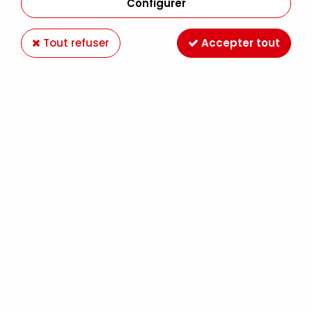
Configurer
Tout refuser
Accepter tout
RUBAN SATIN 7MM ROUGE
Soyez le premier à donner votre avis !
2
,
35
€
TTC