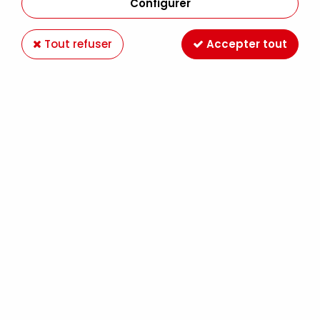
Configurer
Tout refuser
Accepter tout
RUBAN 3MM SATIN NOIR
Soyez le premier à donner votre avis !
1
,
99
€
TTC