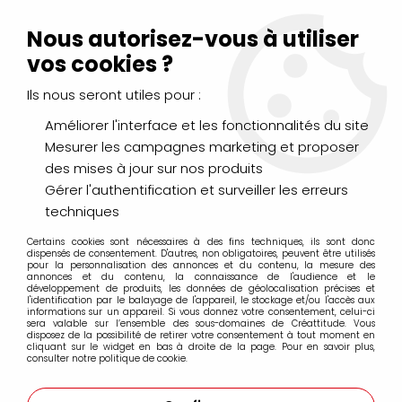
Livraison Mondial Relay offerte à partir de 99€ d'achats
(France, Belgique et Luxembourg)
Nous autorisez-vous à utiliser
Service client
Le Mans
02 43 43 95 56
ou par
mail
vos cookies ?
Ils nous seront utiles pour :
0
Améliorer l'interface et les fonctionnalités du site
Mesurer les campagnes marketing et proposer
Accueil
>
LOISIRS CRÉATIFS
>
Laines et Mercerie créative
>
des mises à jour sur nos produits
Rubans & Cordons
>
RUBAN 3MM SATIN NOIR
Gérer l'authentification et surveiller les erreurs
techniques
Certains cookies sont nécessaires à des fins techniques, ils sont donc
dispensés de consentement. D'autres, non obligatoires, peuvent être utilisés
pour la personnalisation des annonces et du contenu, la mesure des
annonces et du contenu, la connaissance de l'audience et le
développement de produits, les données de géolocalisation précises et
l'identification par le balayage de l'appareil, le stockage et/ou l'accès aux
informations sur un appareil. Si vous donnez votre consentement, celui-ci
sera valable sur l’ensemble des sous-domaines de Créattitude. Vous
disposez de la possibilité de retirer votre consentement à tout moment en
cliquant sur le widget en bas à droite de la page. Pour en savoir plus,
consulter notre politique de cookie.