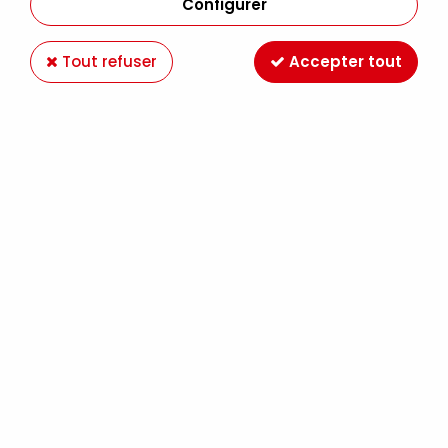
Configurer
Tout refuser
Accepter tout
ROULEAU FIMO CRISTAL
Soyez le premier à donner votre avis !
15
,
90
€
TTC