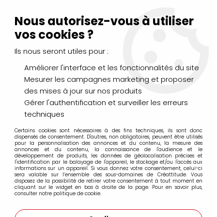
Livraison Mondial Relay offerte à partir de 99€ d'achats
(France, Belgique et Luxembourg)
Nous autorisez-vous à utiliser
Service client
Le Mans
02 43 43 95 56
ou par
mail
vos cookies ?
Ils nous seront utiles pour :
0
Améliorer l'interface et les fonctionnalités du site
Mesurer les campagnes marketing et proposer
Accueil
>
>
ROULEAU FIMO CRISTAL
des mises à jour sur nos produits
Gérer l'authentification et surveiller les erreurs
techniques
Certains cookies sont nécessaires à des fins techniques, ils sont donc
dispensés de consentement. D'autres, non obligatoires, peuvent être utilisés
pour la personnalisation des annonces et du contenu, la mesure des
annonces et du contenu, la connaissance de l'audience et le
développement de produits, les données de géolocalisation précises et
l'identification par le balayage de l'appareil, le stockage et/ou l'accès aux
informations sur un appareil. Si vous donnez votre consentement, celui-ci
sera valable sur l’ensemble des sous-domaines de Créattitude. Vous
disposez de la possibilité de retirer votre consentement à tout moment en
cliquant sur le widget en bas à droite de la page. Pour en savoir plus,
consulter notre politique de cookie.