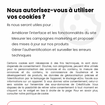
Livraison Mondial Relay offerte à partir de 99€ d'achats
(France, Belgique et Luxembourg)
Nous autorisez-vous à utiliser
Service client
Le Mans
02 43 43 95 56
ou par
mail
vos cookies ?
Ils nous seront utiles pour :
0
Améliorer l'interface et les fonctionnalités du site
Mesurer les campagnes marketing et proposer
Accueil
>
Esprit Composite
des mises à jour sur nos produits
Gérer l'authentification et surveiller les erreurs
Produits de la marque Esprit Composite
techniques
Certains cookies sont nécessaires à des fins techniques, ils sont donc
dispensés de consentement. D'autres, non obligatoires, peuvent être utilisés
pour la personnalisation des annonces et du contenu, la mesure des
TRIER & FILTRER
annonces et du contenu, la connaissance de l'audience et le
développement de produits, les données de géolocalisation précises et
l'identification par le balayage de l'appareil, le stockage et/ou l'accès aux
informations sur un appareil. Si vous donnez votre consentement, celui-ci
sera valable sur l’ensemble des sous-domaines de Créattitude. Vous
20 articles sur
20
disposez de la possibilité de retirer votre consentement à tout moment en
cliquant sur le widget en bas à droite de la page. Pour en savoir plus,
consulter notre politique de cookie.