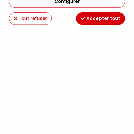
Configurer
Tout refuser
Accepter tout
RECHARGE ALBUM 20X20CM
Soyez le premier à donner votre avis !
6
,
10
€
TTC