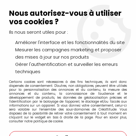
Livraison Mondial Relay offerte à partir de 99€ d'achats
(France, Belgique et Luxembourg)
Nous autorisez-vous à utiliser
Service client
Le Mans
02 43 43 95 56
ou par
mail
vos cookies ?
Ils nous seront utiles pour :
0
Améliorer l'interface et les fonctionnalités du site
Mesurer les campagnes marketing et proposer
Accueil
>
LOISIRS CRÉATIFS
>
Scrapbooking
>
des mises à jour sur nos produits
Albums scrap & Livre d'or
>
RECHARGE ALBUM 20X20CM
Gérer l'authentification et surveiller les erreurs
techniques
Certains cookies sont nécessaires à des fins techniques, ils sont donc
dispensés de consentement. D'autres, non obligatoires, peuvent être utilisés
pour la personnalisation des annonces et du contenu, la mesure des
annonces et du contenu, la connaissance de l'audience et le
développement de produits, les données de géolocalisation précises et
l'identification par le balayage de l'appareil, le stockage et/ou l'accès aux
informations sur un appareil. Si vous donnez votre consentement, celui-ci
sera valable sur l’ensemble des sous-domaines de Créattitude. Vous
disposez de la possibilité de retirer votre consentement à tout moment en
cliquant sur le widget en bas à droite de la page. Pour en savoir plus,
consulter notre politique de cookie.