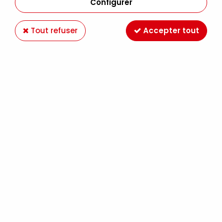
Configurer
Tout refuser
Accepter tout
POCHOIR CAFE PARIS
Soyez le premier à donner votre avis !
14
,
60
€
TTC