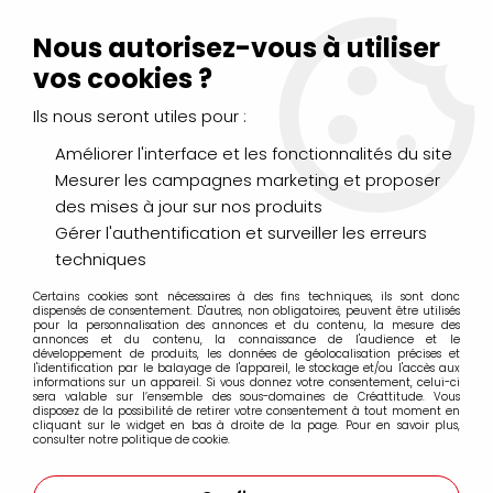
Livraison Mondial Relay offerte à partir de 99€ d'achats
(France, Belgique et Luxembourg)
Nous autorisez-vous à utiliser
Service client
Le Mans
02 43 43 95 56
ou par
mail
vos cookies ?
Ils nous seront utiles pour :
0
Améliorer l'interface et les fonctionnalités du site
Mesurer les campagnes marketing et proposer
Accueil
>
LOISIRS CRÉATIFS
>
Décorations
>
des mises à jour sur nos produits
Pochoirs et accessoires
>
POCHOIR CAFE PARIS
Gérer l'authentification et surveiller les erreurs
techniques
Certains cookies sont nécessaires à des fins techniques, ils sont donc
dispensés de consentement. D'autres, non obligatoires, peuvent être utilisés
pour la personnalisation des annonces et du contenu, la mesure des
annonces et du contenu, la connaissance de l'audience et le
développement de produits, les données de géolocalisation précises et
l'identification par le balayage de l'appareil, le stockage et/ou l'accès aux
informations sur un appareil. Si vous donnez votre consentement, celui-ci
sera valable sur l’ensemble des sous-domaines de Créattitude. Vous
disposez de la possibilité de retirer votre consentement à tout moment en
cliquant sur le widget en bas à droite de la page. Pour en savoir plus,
consulter notre politique de cookie.