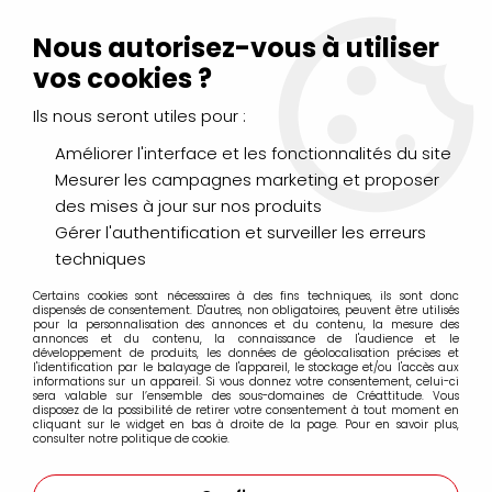
Livraison Mondial Relay offerte à partir de 99€ d'achats
(France, Belgique et Luxembourg)
Nous autorisez-vous à utiliser
Service client
Le Mans
02 43 43 95 56
ou par
mail
vos cookies ?
Ils nous seront utiles pour :
0
Améliorer l'interface et les fonctionnalités du site
Mesurer les campagnes marketing et proposer
Accueil
>
PEINTURES
>
Vinylique
>
des mises à jour sur nos produits
Flashe vinylique extra-fine Lefranc Bourgeois
Gérer l'authentification et surveiller les erreurs
techniques
Certains cookies sont nécessaires à des fins techniques, ils sont donc
dispensés de consentement. D'autres, non obligatoires, peuvent être utilisés
pour la personnalisation des annonces et du contenu, la mesure des
annonces et du contenu, la connaissance de l'audience et le
développement de produits, les données de géolocalisation précises et
l'identification par le balayage de l'appareil, le stockage et/ou l'accès aux
informations sur un appareil. Si vous donnez votre consentement, celui-ci
sera valable sur l’ensemble des sous-domaines de Créattitude. Vous
disposez de la possibilité de retirer votre consentement à tout moment en
cliquant sur le widget en bas à droite de la page. Pour en savoir plus,
consulter notre politique de cookie.