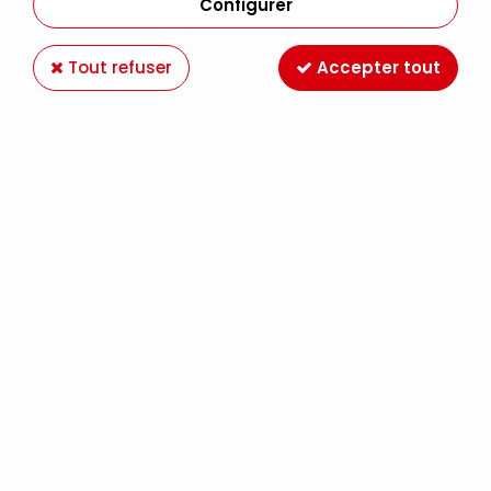
Configurer
Tout refuser
Accepter tout
Flashe vinylique extra-fine
Lefranc Bourgeois
7,89 €
Dès
TTC
Peinture vinylique
extra-fine Flashe :
matité uniforme et