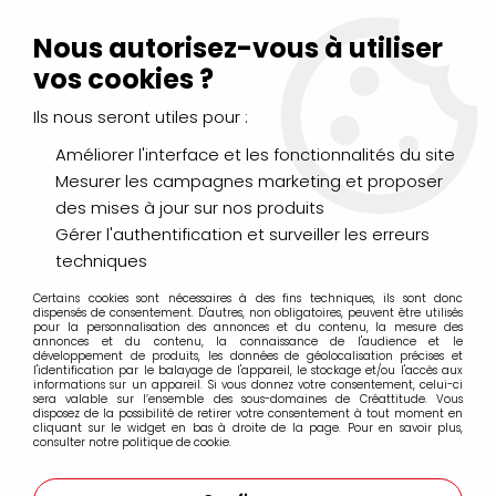
Livraison Mondial Relay offerte à partir de 99€ d'achats
(France, Belgique et Luxembourg)
Nous autorisez-vous à utiliser
Service client
Le Mans
02 43 43 95 56
ou par
mail
vos cookies ?
Ils nous seront utiles pour :
0
Améliorer l'interface et les fonctionnalités du site
Mesurer les campagnes marketing et proposer
Accueil
>
PEINTURES
>
Vernis et Médiums
>
des mises à jour sur nos produits
Aquarelle et Gouache
>
Daniel Smith
Gérer l'authentification et surveiller les erreurs
techniques
Daniel Smith
Certains cookies sont nécessaires à des fins techniques, ils sont donc
dispensés de consentement. D'autres, non obligatoires, peuvent être utilisés
pour la personnalisation des annonces et du contenu, la mesure des
annonces et du contenu, la connaissance de l'audience et le
développement de produits, les données de géolocalisation précises et
l'identification par le balayage de l'appareil, le stockage et/ou l'accès aux
informations sur un appareil. Si vous donnez votre consentement, celui-ci
FILTRER
sera valable sur l’ensemble des sous-domaines de Créattitude. Vous
disposez de la possibilité de retirer votre consentement à tout moment en
cliquant sur le widget en bas à droite de la page. Pour en savoir plus,
consulter notre politique de cookie.
9 articles sur
9