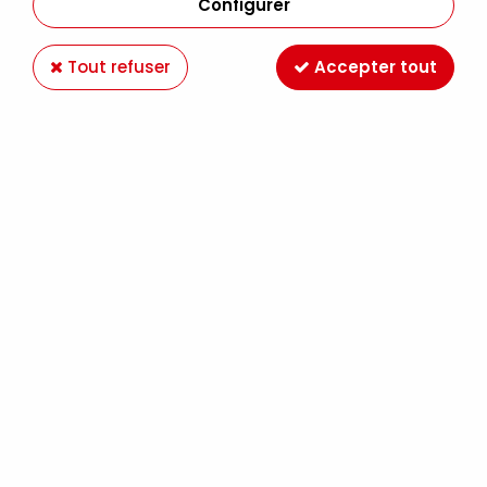
Configurer
Tout refuser
Accepter tout
-20 %
DANIEL SMITH
FOND POUR AQUARELLE DANIEL SMITH 473ML
BUFF TITANIUM
18,32 €
22,90 €