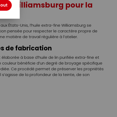
ine Williamsburg pour la
tout
huile
ux États-Unis, l’huile extra-fine Williamsburg se
tion pensée pour respecter le caractère propre de
e matière de travail régulière à l’atelier.
s de fabrication
t élaborée à base d’huile de lin purifiée extra-fine et
 couleur bénéficie d’un degré de broyage spécifique
édiée. Ce procédé permet de préserver les propriétés
l s’agisse de la profondeur de la teinte, de son
 au mélange. La texture est épaisse et onctueuse, ce
s, les reprises et le travail de la matière sans effet
 à l’atelier
 travaux de peinture exigeant une couleur dense et