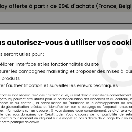
elay offerte à partir de 99€ d'achats (France, Bel
s autorisez-vous à utiliser vos cooki
us seront utiles pour :
liorer l'interface et les fonctionnalités du site
NCEAUX
CHÂSSIS
AÉROGRAPHIE
MODELAG
UTEAUX
CHEVALETS
MODÉLISME
MOULAG
urer les campagnes marketing et proposer des mises à jour
 produits
fine Williamsburg 37ml
er l'authentification et surveiller les erreurs techniques
 cookies sont nécessaires à des fins techniques, ils sont donc dispensés de consentement. 
gatoires, peuvent être utilisés pour la personnalisation des annonces et du contenu, 
Huile extra-fi
onces et du contenu, la connaissance de l'audience et le développement de produ
de géolocalisation précises et l'identification par le balayage de l'appareil, le stock
aux informations sur un appareil. Si vous donnez votre consentement, celui-ci sera va
12,95 €
ble des sous-domaines de Créattitude. Vous disposez de la possibilité de retir
ment à tout moment en cliquant sur le widget en bas à droite de la page. Pour en sav
Dès
TT
 notre politique de cookie.