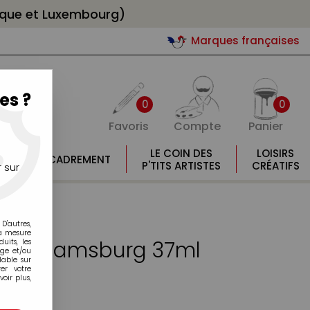
gique et Luxembourg)
Marques françaises
es ?
0
0
Favoris
Compte
Panier
E
LE COIN DES
LOISIRS
ENCADREMENT
E
P'TITS ARTISTES
CRÉATIFS
 sur
D'autres,
la mesure
ne Williamsburg 37ml
its, les
age et/ou
lable sur
er votre
oir plus,
C