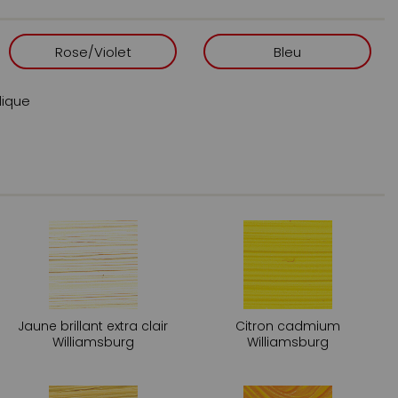
s glacis, les couches couvrantes ou les modelés plus
peintre à l’huile, elle permet d’aborder aussi bien les
ines que les applications plus généreuses au
Rose/Violet
Bleu
pratique, elle trouve sa place dans un atelier
aux-arts ou un travail de série sur toile et panneau.
lique
ormulation apporte
ux États-Unis.
xtra-fine pour une pâte homogène.
selon les besoins réels de chaque teinte.
tueuse, adaptée au travail de matière.
’origine inspirées des peintres d’antan.
Jaune brillant extra clair
Citron cadmium
Williamsburg
Williamsburg