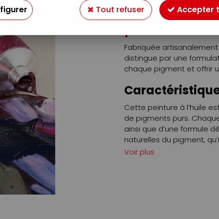
Huile extra-f
figurer
Tout refuser
Accepter 
peinture à l’
Fabriquée artisanalement a
distingue par une formula
chaque pigment et offrir un
Caractéristique
Cette peinture à l’huile es
de pigments purs. Chaque
ainsi que d’une formule d
naturelles du pigment, qu’i
opacité ou de sa réaction
Voir plus
qui facilite les empâtement
pâteux excessif.
Usages concrets
Cette gamme convient aux