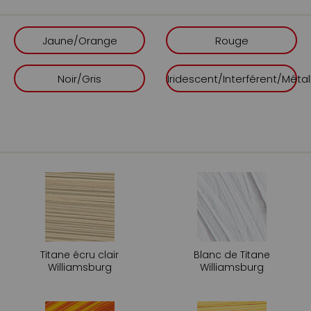
stable, notamment pour le
construits. Pour un artiste 
recherches chromatiques f
Jaune/Orange
Rouge
couteau ou au pinceau. En 
domestique, un cours de be
Noir/Gris
Iridescent/Interférent/Métal
Ce que cette f
Fabrication artisanale a
Huile de lin purifiée e
Pigments purs, traités 
Texture épaisse et onc
Recherche de couleurs d
Titane écru clair
Blanc de Titane
Williamsburg
Williamsburg