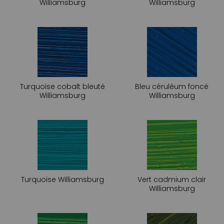
Williamsburg
Williamsburg
Turquoise cobalt bleuté
Bleu céruléum foncé
Williamsburg
Williamsburg
Turquoise Williamsburg
Vert cadmium clair
Williamsburg