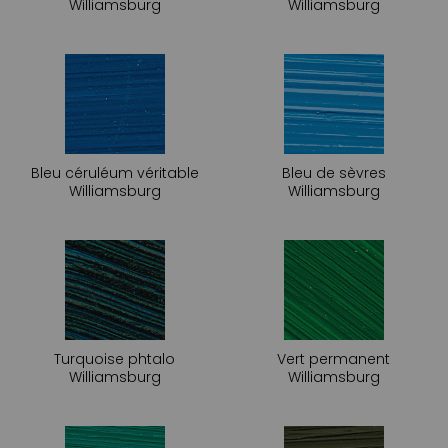
Williamsburg
Williamsburg
Bleu céruléum véritable
Bleu de sèvres
Williamsburg
Williamsburg
Turquoise phtalo
Vert permanent
Williamsburg
Williamsburg