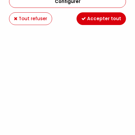
Configurer
Tout refuser
Accepter tout
Sennelier Abstract Matt
60ml
0,00 €
Dès
TTC
Abstract Matt Sennelier est une peinture
acrylique mat à fort pouvoir couvrant pour
presque toutes les surfaces. Des pigments de
haute qualité sont utilisés pour produire des
couleurs intenses.