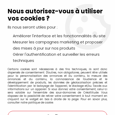
Livraison Mondial Relay offerte à partir de 99€ d'achats
(France, Belgique et Luxembourg)
Nous autorisez-vous à utiliser
Service client
Le Mans
02 43 43 95 56
ou par
mail
vos cookies ?
Ils nous seront utiles pour :
0
Améliorer l'interface et les fonctionnalités du site
Mesurer les campagnes marketing et proposer
Accueil
>
PEINTURES
>
Acrylique
>
Acryliques Fines
>
des mises à jour sur nos produits
Sennelier Abstract Matt 60ml
Gérer l'authentification et surveiller les erreurs
techniques
Certains cookies sont nécessaires à des fins techniques, ils sont donc
dispensés de consentement. D'autres, non obligatoires, peuvent être utilisés
pour la personnalisation des annonces et du contenu, la mesure des
annonces et du contenu, la connaissance de l'audience et le
développement de produits, les données de géolocalisation précises et
l'identification par le balayage de l'appareil, le stockage et/ou l'accès aux
informations sur un appareil. Si vous donnez votre consentement, celui-ci
sera valable sur l’ensemble des sous-domaines de Créattitude. Vous
disposez de la possibilité de retirer votre consentement à tout moment en
cliquant sur le widget en bas à droite de la page. Pour en savoir plus,
consulter notre politique de cookie.