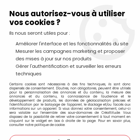
Livraison Mondial Relay offerte à partir de 99€ d'achats
(France, Belgique et Luxembourg)
Nous autorisez-vous à utiliser
Service client
Le Mans
02 43 43 95 56
ou par
mail
vos cookies ?
Ils nous seront utiles pour :
0
Améliorer l'interface et les fonctionnalités du site
Mesurer les campagnes marketing et proposer
Accueil
>
PEINTURES
>
Acrylique
>
Acryliques Fines
>
des mises à jour sur nos produits
PEBEO ORIGIN ACRYLICS
Gérer l'authentification et surveiller les erreurs
techniques
Certains cookies sont nécessaires à des fins techniques, ils sont donc
dispensés de consentement. D'autres, non obligatoires, peuvent être utilisés
pour la personnalisation des annonces et du contenu, la mesure des
annonces et du contenu, la connaissance de l'audience et le
développement de produits, les données de géolocalisation précises et
l'identification par le balayage de l'appareil, le stockage et/ou l'accès aux
informations sur un appareil. Si vous donnez votre consentement, celui-ci
sera valable sur l’ensemble des sous-domaines de Créattitude. Vous
disposez de la possibilité de retirer votre consentement à tout moment en
cliquant sur le widget en bas à droite de la page. Pour en savoir plus,
consulter notre politique de cookie.