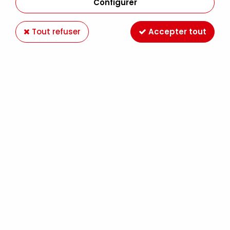
Configurer
Tout refuser
Accepter tout
PEBEO ORIGIN ACRYLICS
3,49 €
Dès
TTC
Pébéo innove et donne aux artistes les moyens
d'opter pour des choix de consommation
durable en leur proposant Origin, une nouvelle
gamme éco-conçue.
Il s'agit d'une gamme made in France avec 96%
de matières premières d'origine européenne,
un liant 100% recyclé, une formule sans odeur, un