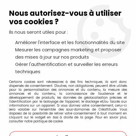
Livraison Mondial Relay offerte à partir de 99€ d'achats
(France, Belgique et Luxembourg)
Nous autorisez-vous à utiliser
Service client
Le Mans
02 43 43 95 56
ou par
mail
vos cookies ?
Ils nous seront utiles pour :
0
Améliorer l'interface et les fonctionnalités du site
Mesurer les campagnes marketing et proposer
Accueil
>
>
PASTILLES ADHESIVES TRANSPARENTES 200*12MM
des mises à jour sur nos produits
Gérer l'authentification et surveiller les erreurs
techniques
Certains cookies sont nécessaires à des fins techniques, ils sont donc
dispensés de consentement. D'autres, non obligatoires, peuvent être utilisés
pour la personnalisation des annonces et du contenu, la mesure des
annonces et du contenu, la connaissance de l'audience et le
développement de produits, les données de géolocalisation précises et
l'identification par le balayage de l'appareil, le stockage et/ou l'accès aux
informations sur un appareil. Si vous donnez votre consentement, celui-ci
sera valable sur l’ensemble des sous-domaines de Créattitude. Vous
disposez de la possibilité de retirer votre consentement à tout moment en
cliquant sur le widget en bas à droite de la page. Pour en savoir plus,
consulter notre politique de cookie.