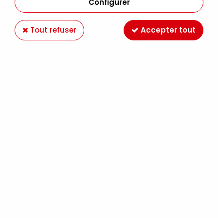
Configurer
Tout refuser
Accepter tout
PASTILLES ADHESIVES TRANSPARENTES
200*12MM
Soyez le premier à donner votre avis !