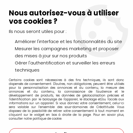
Livraison Mondial Relay offerte à partir de 99€ d'achats
(France, Belgique et Luxembourg)
Nous autorisez-vous à utiliser
Service client
Le Mans
02 43 43 95 56
ou par
mail
vos cookies ?
Ils nous seront utiles pour :
0
Améliorer l'interface et les fonctionnalités du site
Mesurer les campagnes marketing et proposer
Accueil
>
PAPIERS & BLOCS
>
Dessin
>
BLOC XL DESSIN 160G A4
des mises à jour sur nos produits
Gérer l'authentification et surveiller les erreurs
techniques
Certains cookies sont nécessaires à des fins techniques, ils sont donc
dispensés de consentement. D'autres, non obligatoires, peuvent être utilisés
pour la personnalisation des annonces et du contenu, la mesure des
annonces et du contenu, la connaissance de l'audience et le
développement de produits, les données de géolocalisation précises et
l'identification par le balayage de l'appareil, le stockage et/ou l'accès aux
informations sur un appareil. Si vous donnez votre consentement, celui-ci
sera valable sur l’ensemble des sous-domaines de Créattitude. Vous
disposez de la possibilité de retirer votre consentement à tout moment en
cliquant sur le widget en bas à droite de la page. Pour en savoir plus,
consulter notre politique de cookie.