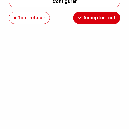
Configurer
Tout refuser
Accepter tout
BLOC XL DESSIN 160G A4
Soyez le premier à donner votre avis !
10
,
90
€
TTC