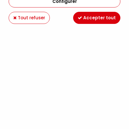
Configurer
Tout refuser
Accepter tout
OUTIL MONTAGE 2 TÊTE AÉROGRAPHE -
GPP58-001-A
Soyez le premier à donner votre avis !