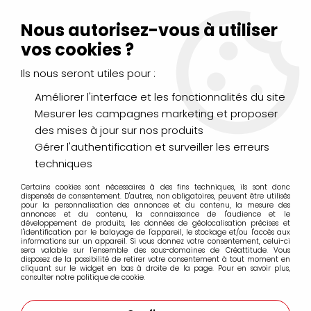
Livraison Mondial Relay offerte à partir de 99€ d'achats
(France, Belgique et Luxembourg)
Nous autorisez-vous à utiliser
Service client
Le Mans
02 43 43 95 56
ou par
mail
vos cookies ?
Ils nous seront utiles pour :
0
Améliorer l'interface et les fonctionnalités du site
Mesurer les campagnes marketing et proposer
Accueil
>
AÉROGRAPHIE & MODÉLISME
>
des mises à jour sur nos produits
Aerographe, compresseur et accessoires
>
Accessoires aérographe
>
OUTIL MONTAGE 2 TÊTE
Gérer l'authentification et surveiller les erreurs
AÉROGRAPHE - GPP58-001-A
techniques
Certains cookies sont nécessaires à des fins techniques, ils sont donc
dispensés de consentement. D'autres, non obligatoires, peuvent être utilisés
pour la personnalisation des annonces et du contenu, la mesure des
annonces et du contenu, la connaissance de l'audience et le
développement de produits, les données de géolocalisation précises et
l'identification par le balayage de l'appareil, le stockage et/ou l'accès aux
informations sur un appareil. Si vous donnez votre consentement, celui-ci
sera valable sur l’ensemble des sous-domaines de Créattitude. Vous
disposez de la possibilité de retirer votre consentement à tout moment en
cliquant sur le widget en bas à droite de la page. Pour en savoir plus,
consulter notre politique de cookie.